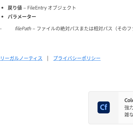
戻り値
– FileEntry オブジェクト
パラメーター
-
filePath
– ファイルの絶対パスまたは相対パス（そのフ
リーガルノーティス
|
プライバシーポリシー
Co
強
雑