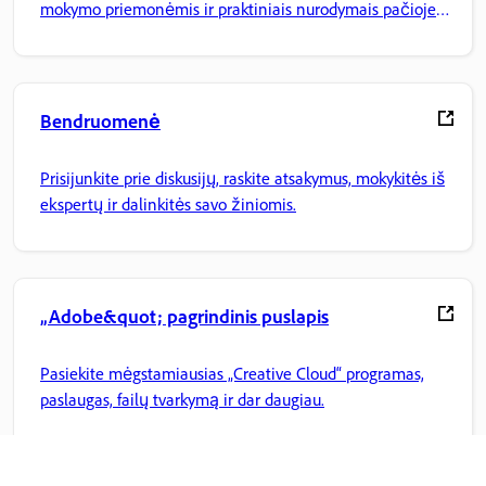
mokymo priemonėmis ir praktiniais nurodymais pačioje
programoje.
Bendruomenė
Prisijunkite prie diskusijų, raskite atsakymus, mokykitės iš
ekspertų ir dalinkitės savo žiniomis.
„Adobe&quot; pagrindinis puslapis
Pasiekite mėgstamiausias „Creative Cloud“ programas,
paslaugas, failų tvarkymą ir dar daugiau.