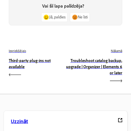
Vai šī lapa palīdzēja?
Jā, paldies
Ne īsti
Iepriekšējais
Nākamā
Third-party plug-ins not
Troubleshoot catalog backup,
available
upgrade | Organizer | Elements 6
or later
Uzzināt