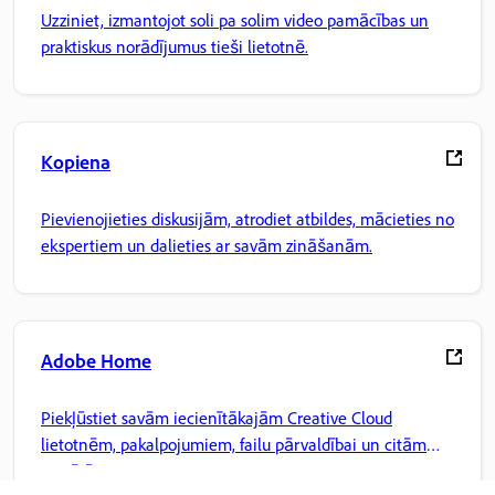
Uzziniet, izmantojot soli pa solim video pamācības un
praktiskus norādījumus tieši lietotnē.
Kopiena
Pievienojieties diskusijām, atrodiet atbildes, mācieties no
ekspertiem un dalieties ar savām zināšanām.
Adobe Home
Piekļūstiet savām iecienītākajām Creative Cloud
lietotnēm, pakalpojumiem, failu pārvaldībai un citām
iespējām.