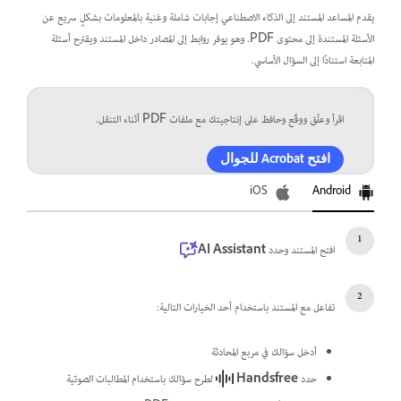
يقدم المساعد المستند إلى الذكاء الاصطناعي إجابات شاملة وغنية بالمعلومات بشكلٍ سريع عن
الأسئلة المستندة إلى محتوى PDF. وهو يوفر روابط إلى المصادر داخل المستند ويقترح أسئلة
المتابعة استنادًا إلى السؤال الأساسي.
اقرأ وعلّق ووقّع وحافظ على إنتاجيتك مع ملفات PDF أثناء التنقل.
افتح Acrobat للجوال
iOS
Android
افتح المستند وحدد
AI Assistant
تفاعل مع المستند باستخدام أحد الخيارات التالية:
أدخل سؤالك في مربع المحادثة
حدد
Handsfree
لطرح سؤالك باستخدام المطالبات الصوتية