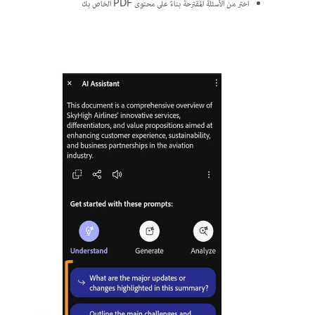
اختر من الأسئلة المقترحة بناءً على محتوى PDF الخاص بك