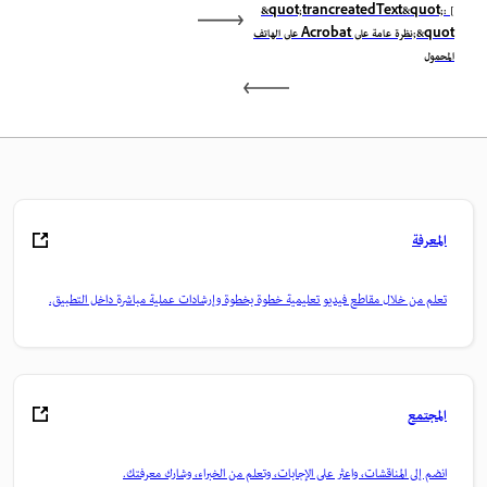
&quot;trancreatedText&quot;: [
&quot;نظرة عامة على Acrobat على الهاتف
المحمول
المعرفة
تعلم من خلال مقاطع فيديو تعليمية خطوة بخطوة وإرشادات عملية مباشرة داخل التطبيق.
المجتمع
انضم إلى المناقشات، واعثر على الإجابات، وتعلم من الخبراء، وشارك معرفتك.