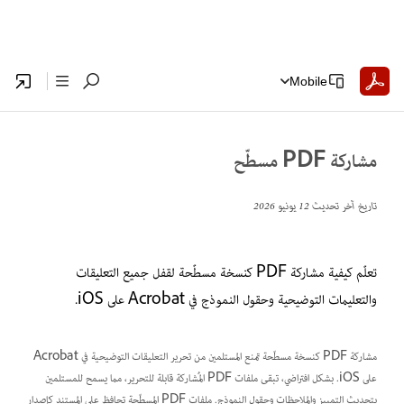
Mobile
مشاركة PDF مسطّح
تاريخ آخر تحديث
12 يونيو 2026
تعلّم كيفية مشاركة PDF كنسخة مسطّحة لقفل جميع التعليقات
والتعليمات التوضيحية وحقول النموذج في Acrobat على iOS.
مشاركة PDF كنسخة مسطّحة تمنع المستلمين من تحرير التعليقات التوضيحية في Acrobat
على iOS. بشكل افتراضي، تبقى ملفات PDF المُشاركة قابلة للتحرير، مما يسمح للمستلمين
بتحديث التمييز والملاحظات وحقول النموذج. ملفات PDF المسطّحة تحافظ على المستند كإصدار