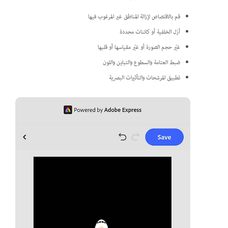
قم بالاقتصاص لإزالة المناطق غير المرغوب فيها
أزل الخلفية أو كائنات محددة
غيّر حجم الصورة أو غيّر مقياسها أو قلبها
ضبط العتامة والسطوع والتباين واللون
تطبيق المرشحات والتأثيرات البصرية