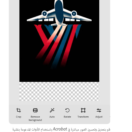
قم بتعديل وتحسين الصور مباشرة في Acrobat باستخدام الأدوات المدعومة بتقنية