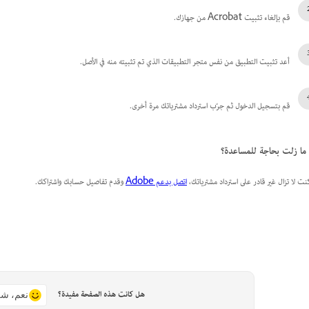
قم بإلغاء تثبيت Acrobat من جهازك.
أعد تثبيت التطبيق من نفس متجر التطبيقات الذي تم تثبيته منه في الأصل.
قم بتسجيل الدخول ثم جرّب استرداد مشترياتك مرة أخرى.
ما زلت بحاجة للمساعدة؟
كنت لا تزال غير قادر على استرداد مشترياتك،
اتصل بدعم Adobe
وقدم تفاصيل حسابك واشتراكك.
هل كانت هذه الصفحة مفيدة؟
نعم، شك