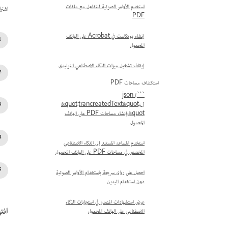
استخدم الأوامر الصوتية للتفاعل مع ملفات
اشتراك
PDF
إنشاء بودكاست في Acrobat على الهاتف
المحمول
إيقاف تشغيل ميزات الذكاء الاصطناعي التوليدي
استكشاف مساحات PDF
```json {
&quot;trancreatedText&quot;: [
&quot;إنشاء مساحات PDF على الهاتف
المحمول
استخدم المساعد المستند إلى الذكاء الاصطناعي
المخصص في مساحات PDF على الهاتف المحمول
احصل على رؤى سريعة باستخدام الأوامر الصوتية
دون استخدام اليدين
عرض استشهادات المصدر في استجابات الذكاء
انت
الاصطناعي على الهاتف المحمول