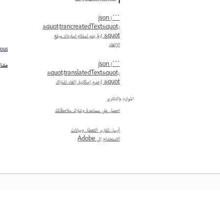
```json {
&quot;trancreatedText&quot;:
[ &quot;لم يتم استلام استرداد مبلغ
الإلغاء
ious
```json {
مشاك
&quot;translatedText&quot;:
[ &quot;عدم إمكانية إلغاء اشتراك
الموارد والتقارير
احصل على مساعدة وشارك ملاحظاتك
أرسل تقارير التعطل وبيانات
الاستخدام إلى Adobe