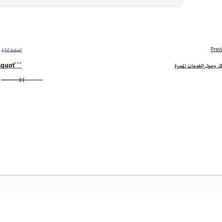
Prev
الصفحة التالية
ل وصول الخدمات المميزة
```json { &quot;trancreatedText&quot;: [ &quot;لم يتم استلام استرداد مبلغ الإلغاء