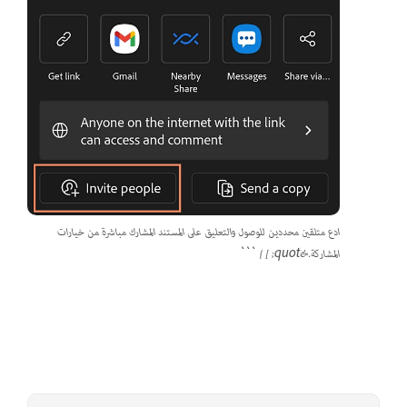
ادع متلقين محددين للوصول والتعليق على المستند المشارك مباشرة من خيارات
المشاركة.&quot; ] } ```