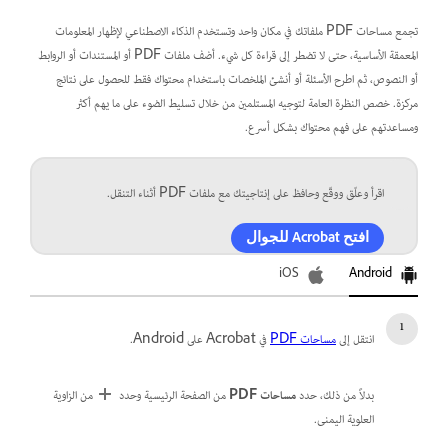
تجمع مساحات PDF ملفاتك في مكان واحد وتستخدم الذكاء الاصطناعي لإظهار المعلومات
المعمقة الأساسية، حتى لا تضطر إلى قراءة كل شيء. أضف ملفات PDF أو المستندات أو الروابط
أو النصوص، ثم اطرح الأسئلة أو أنشئ الملخصات باستخدام محتواك فقط للحصول على نتائج
مركزة. خصص النظرة العامة لتوجيه المستلمين من خلال تسليط الضوء على ما يهم أكثر
ومساعدتهم على فهم محتواك بشكل أسرع.
اقرأ وعلّق ووقّع وحافظ على إنتاجيتك مع ملفات PDF أثناء التنقل.
افتح Acrobat للجوال
iOS
Android
انتقل إلى
مساحات PDF
في Acrobat على Android.
بدلاً من ذلك، حدد
مساحات PDF
من الصفحة الرئيسية وحدد
من الزاوية
العلوية اليمنى.