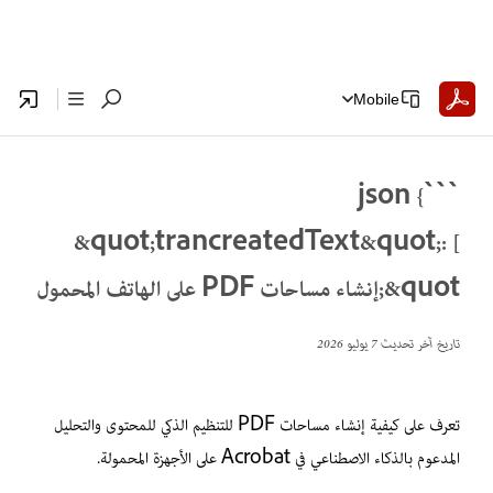
Mobile
```json {
&quot;trancreatedText&quot;: [
&quot;إنشاء مساحات PDF على الهاتف المحمول
تاريخ آخر تحديث
7 يوليو 2026
تعرف على كيفية إنشاء مساحات PDF للتنظيم الذكي للمحتوى والتحليل
المدعوم بالذكاء الاصطناعي في Acrobat على الأجهزة المحمولة.