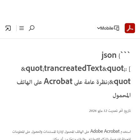
Mobile
```json {
&quot;trancreatedText&quot;: [
&quot;نظرة عامة على Acrobat على الهاتف
المحمول
تاريخ آخر تحديث
12 مايو 2026
استخدم Adobe Acrobat على الهاتف المحمول لإدارة المستندات والحصول على المعلومات
المعمقة المدعومة بالذكاء الاصطناعي والبقاء منتجًا من أي مكان.