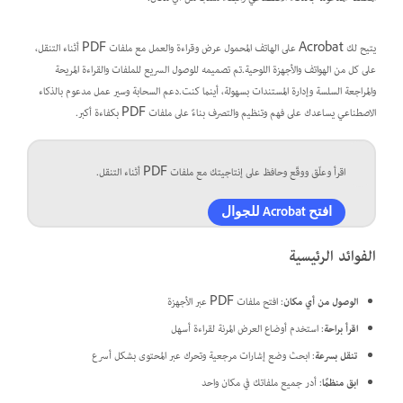
يتيح لك Acrobat على الهاتف المحمول عرض وقراءة والعمل مع ملفات PDF أثناء التنقل،
على كل من الهواتف والأجهزة اللوحية.تم تصميمه للوصول السريع للملفات والقراءة المريحة
والمراجعة السلسة وإدارة المستندات بسهولة، أينما كنت.دعم السحابة وسير عمل مدعوم بالذكاء
الاصطناعي يساعدك على فهم وتنظيم والتصرف بناءً على ملفات PDF بكفاءة أكبر.
اقرأ وعلّق ووقّع وحافظ على إنتاجيتك مع ملفات PDF أثناء التنقل.
افتح Acrobat للجوال
الفوائد الرئيسية
الوصول من أي مكان
: افتح ملفات PDF عبر الأجهزة
اقرأ براحة
: استخدم أوضاع العرض المرنة لقراءة أسهل
تنقل بسرعة
: ابحث وضع إشارات مرجعية وتحرك عبر المحتوى بشكل أسرع
ابق منظمًا
: أدر جميع ملفاتك في مكان واحد