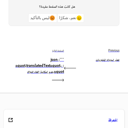
هل كانت هذه الصفحة مفيدة؟
نعم، شكرًا
ليس بالتأكيد
Previous
الصفحة التالية
تعذر استرداد المشتريات
```json {
&quot;translatedText&quot;: [
&quot;عدم إمكانية إلغاء اشتراك
المعرفة