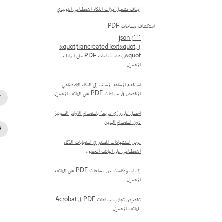
إيقاف تشغيل ميزات الذكاء الاصطناعي التوليدي
استكشاف مساحات PDF
```json {
&quot;trancreatedText&quot;: [
&quot;إنشاء مساحات PDF على الهاتف
المحمول
استخدم المساعد المستند إلى الذكاء الاصطناعي
المخصص في مساحات PDF على الهاتف المحمول
احصل على رؤى سريعة باستخدام الأوامر الصوتية
دون استخدام اليدين
عرض استشهادات المصدر في استجابات الذكاء
الاصطناعي على الهاتف المحمول
إنشاء بودكاست من مساحات PDF على الهاتف
المحمول
تخصيص تجارب مساحات PDF في Acrobat
للهاتف المحمول