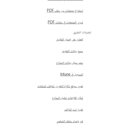
استخراج صفحات من ملف PDF
تدوير الصفحات في ملفات PDF
تفضيلات التطبيق
العثور على إصدار التطبيق
مسح بيانات التطبيق
محو سجل بيانات النماذج
التسجيل في Intune
تعيين موقع ذاكرة التخزين المؤقت للملفات
تمكين اقتراحات حقول النماذج
تعيين اسم المؤلف
قم بإعداد ملفك الشخصي