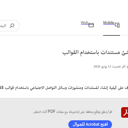
Web
Mobile
شئ مستندات باستخدام القوالب
خ آخر تحديث
12 يونيو 2026
 على كيفية إنشاء المستندات ومنشورات وسائل التواصل الاجتماعي باستخدام قوالب Adobe Express في Acrobat على Android.
اقرأ وعلّق ووقّع وحافظ على إنتاجيتك مع ملفات PDF أثناء التنقل.
افتح Acrobat للجوال