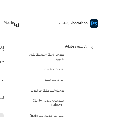
إنشاء طبقات الضبط
دمج طبقات الضبط أو التعبئة
المساعدة
Mobile
Photoshop
نظرة عامة على الإعدادات المُعدة
مسبقًا للتعديل
إنشاء إعدادات مسبقة مخصصة
إض
مركز مساعدة Adobe
تصحيح توازن الألوان من خلال اللون
والحيوية
تاري
إنشاء طبقات التعبئة
تعرف
خيارات طبقة الضبط
تغيير خيارات طبقة الضبط والتعبئة
است
اضبط التباين باستخدام Clarity
وDehaze
ضبط البنية باستخدام طبقة Grain