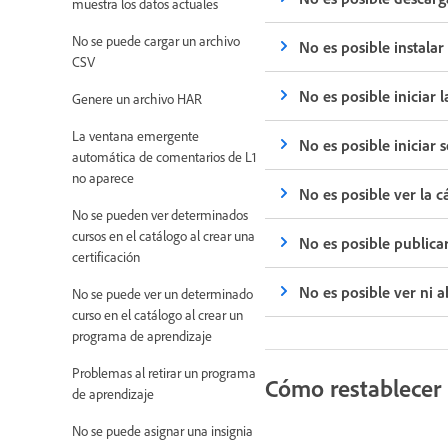
muestra los datos actuales
No se puede cargar un archivo
No es posible instalar
CSV
No es posible iniciar 
Genere un archivo HAR
La ventana emergente
No es posible iniciar
automática de comentarios de L1
no aparece
No es posible ver la 
No se pueden ver determinados
cursos en el catálogo al crear una
No es posible publica
certificación
No es posible ver ni 
No se puede ver un determinado
curso en el catálogo al crear un
programa de aprendizaje
Problemas al retirar un programa
Cómo restablecer l
de aprendizaje
No se puede asignar una insignia