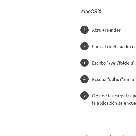
macOS X
Abra el
Finder
.
Para abrir el cuadro d
Escriba “
/var/folders
”
Busque “
elthor
” en la
Ordene las carpetas 
la aplicación se encue