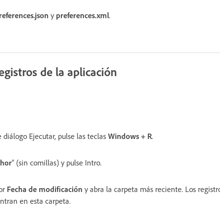
references.json
y
preferences.xml
.
gistros de la aplicación
 diálogo Ejecutar, pulse las teclas
Windows + R
.
hor
” (sin comillas) y pulse Intro.
por
Fecha de modificación
y abra la carpeta más reciente. Los regist
ntran en esta carpeta.