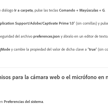
e diálogo
Ir a carpeta
, pulse las teclas
Comando + Mayúsculas + G
.
plication Support/Adobe/Captivate Prime 1.0
” (sin comillas) y pul
seguridad del archivo
preferences.json
y ábralo en un editor de texto
gMode
y cambie la propiedad del valor de dicha clave a “
true
” (sin c
misos para la cámara web o el micrófono en
 en
Preferencias del sistema
.