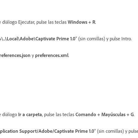
 diálogo Ejecutar, pulse las teclas
Windows + R
.
.\Local\Adobe\Captivate Prime 1.0
” (sin comillas) y pulse Intro.
references.json
y
preferences.xml
.
e diálogo
Ir a carpeta
, pulse las teclas
Comando + Mayúsculas + G
.
plication Support/Adobe/Captivate Prime 1.0
” (sin comillas) y pul