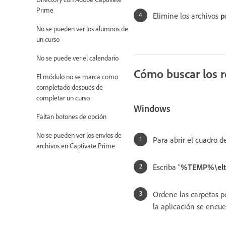
Prime
Elimine los archivos
p
No se pueden ver los alumnos de
un curso
No se puede ver el calendario
Cómo buscar los re
El módulo no se marca como
completado después de
completar un curso
Windows
Faltan botones de opción
No se pueden ver los envíos de
Para abrir el cuadro de
archivos en Captivate Prime
Escriba “
%TEMP%\elt
Ordene las carpetas 
la aplicación se encue