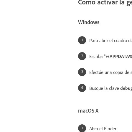
Cómo activar la g
Windows
Para abrir el cuadro de
Escriba “
%APPDATA%\.
Efectúe una copia de 
Busque la clave
debu
macOS X
Abra el Finder.