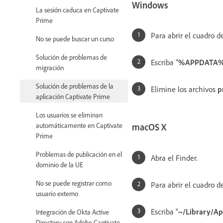
Windows
La sesión caduca en Captivate
Prime
Para abrir el cuadro de
No se puede buscar un curso
Solución de problemas de
Escriba “
%APPDATA%\.
migración
Solución de problemas de la
Elimine los archivos
p
aplicación Captivate Prime
Los usuarios se eliminan
automáticamente en Captivate
macOS X
Prime
Problemas de publicación en el
Abra el Finder.
dominio de la UE
No se puede registrar como
Para abrir el cuadro d
usuario externo
Escriba “
~/Library/Ap
Integración de Okta Active
Directory con Adobe Captivate