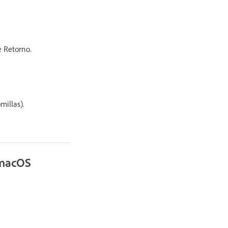
se Retorno.
.
omillas).
 macOS