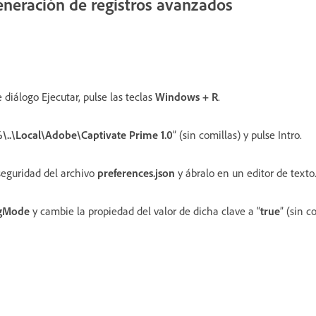
eneración de registros avanzados
 diálogo Ejecutar, pulse las teclas
Windows + R
.
.\Local\Adobe\Captivate Prime 1.0
” (sin comillas) y pulse Intro.
seguridad del archivo
preferences.json
y ábralo en un editor de texto
gMode
y cambie la propiedad del valor de dicha clave a “
true
” (sin c