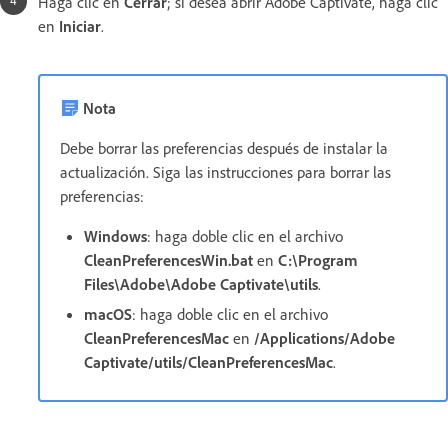
Haga clic en
Cerrar
; si desea abrir Adobe Captivate, haga clic
en
Iniciar
.
Nota
Debe borrar las preferencias después de instalar la
actualización. Siga las instrucciones para borrar las
preferencias:
Windows
: haga doble clic en el archivo
CleanPreferencesWin.bat
en
C:\Program
Files\Adobe\Adobe Captivate\utils
.
macOS
: haga doble clic en el archivo
CleanPreferencesMac
en
/Applications/Adobe
Captivate/utils/CleanPreferencesMac
.