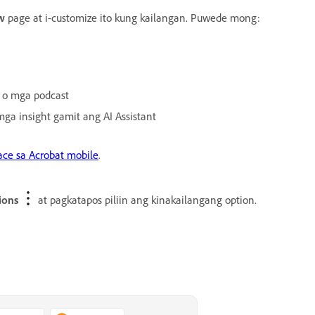
w
page at i-customize ito kung kailangan. Puwede mong:
, o mga podcast
a insight gamit ang AI Assistant
ce sa Acrobat mobile
.
ions
at pagkatapos piliin ang kinakailangang option.