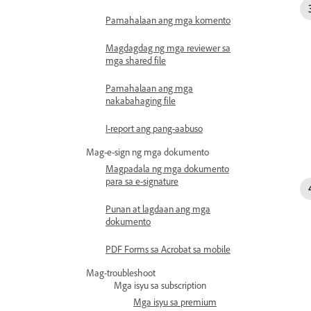
Pamahalaan ang mga komento
Magdagdag ng mga reviewer sa
mga shared file
Pamahalaan ang mga
nakabahaging file
I-report ang pang-aabuso
Mag-e-sign ng mga dokumento
Magpadala ng mga dokumento
para sa e-signature
Punan at lagdaan ang mga
dokumento
PDF Forms sa Acrobat sa mobile
Mag-troubleshoot
Mga isyu sa subscription
Mga isyu sa premium