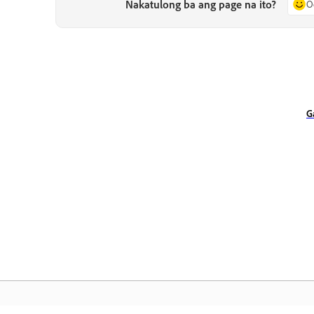
Nakatulong ba ang page na ito?
O
G