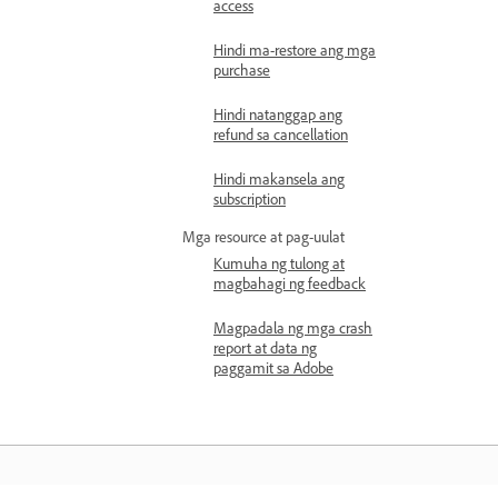
access
Hindi ma-restore ang mga
purchase
Hindi natanggap ang
refund sa cancellation
Hindi makansela ang
subscription
Mga resource at pag-uulat
Kumuha ng tulong at
magbahagi ng feedback
Magpadala ng mga crash
report at data ng
paggamit sa Adobe