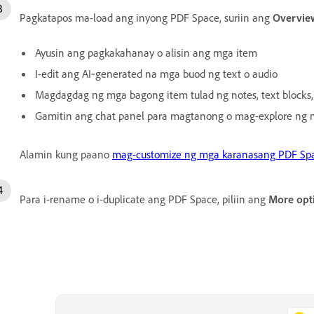
Pagkatapos ma-load ang inyong PDF Space, suriin ang
Overvie
Ayusin ang pagkakahanay o alisin ang mga item
I-edit ang AI‑generated na mga buod ng text o audio
Magdagdag ng mga bagong item tulad ng notes, text blocks
Gamitin ang chat panel para magtanong o mag-explore ng mg
Alamin kung paano
mag-customize ng mga karanasang PDF Spa
Para i-rename o i-duplicate ang PDF Space, piliin ang
More opt