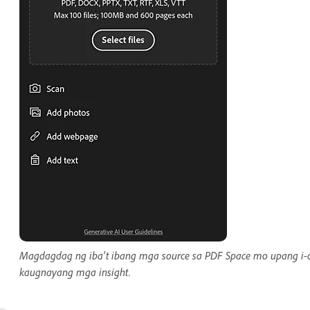
Magdagdag ng iba’t ibang mga source sa PDF Space mo upang i-ce
kaugnayang mga insight.