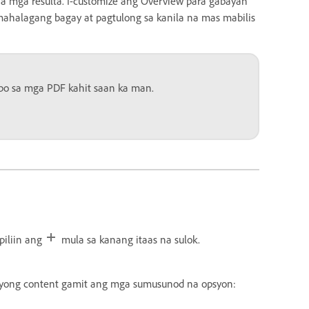
a mga resulta. I-customize ang Overview para gabayan
halagang bagay at pagtulong sa kanila na mas mabilis
bo sa mga PDF kahit saan ka man.
piliin ang
mula sa kanang itaas na sulok.
iyong content gamit ang mga sumusunod na opsyon: