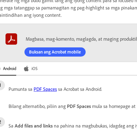
nerate ng mga buod gamit lang ang iyong content para sa focused n
g mga tatanggap sa pamamagitan ng pag-highlight sa mga pinakama
intindihan ang iyong content.
Magbasa, mag-komento, maglagda, at maging produkti
Buksan ang Acrobat mobile
Android
iOS
Pumunta sa
PDF Spaces
sa Acrobat sa Android.
Bilang alternatibo, piliin ang
PDF Spaces
mula sa homepage at 
Sa
Add files and links
na pahina na magbubukas, idagdag ang 