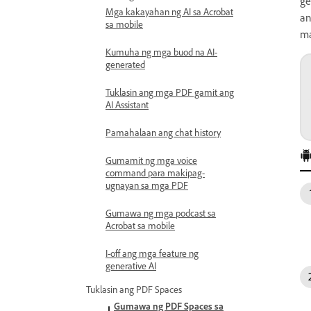
ge
Mga kakayahan ng AI sa Acrobat
an
sa mobile
ma
Kumuha ng mga buod na AI-
generated
Tuklasin ang mga PDF gamit ang
AI Assistant
Pamahalaan ang chat history
Gumamit ng mga voice
command para makipag-
ugnayan sa mga PDF
Gumawa ng mga podcast sa
Acrobat sa mobile
I-off ang mga feature ng
generative AI
Tuklasin ang PDF Spaces
Gumawa ng PDF Spaces sa