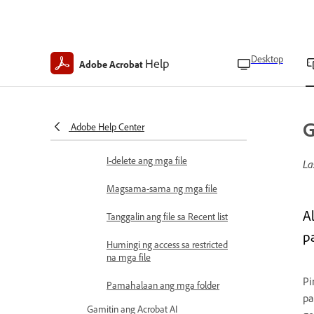
I-restore ang mga na-delete na
file
I-save bilang kopya
Desktop
Help
Adobe Acrobat
I-rename ang mga file
Mag-upload ng mga file
G
Adobe Help Center
Ilipat ang mga file
I-delete ang mga file
La
Magsama-sama ng mga file
A
Tanggalin ang file sa Recent list
p
Humingi ng access sa restricted
na mga file
Pi
Pamahalaan ang mga folder
pa
Gamitin ang Acrobat AI