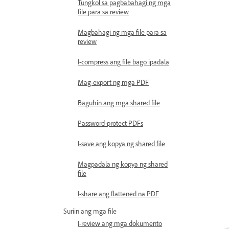
Tungkol sa pagbabahagi ng mga
file para sa review
Magbahagi ng mga file para sa
review
I-compress ang file bago ipadala
Mag-export ng mga PDF
Baguhin ang mga shared file
Password-protect PDFs
I-save ang kopya ng shared file
Magpadala ng kopya ng shared
file
I-share ang flattened na PDF
Suriin ang mga file
I-review ang mga dokumento