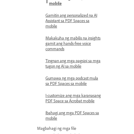
mobile
Gamitin ang personalized na AI
Assistant sa PDF Spaces sa
mobile
Makakuha ng mabilis na insights
gamit ang hands-free voice
commands
Tingnan ang mga pagsipi sa mga
tugon ng AI sa mobile
Gumawa ng mga podcast mula
sa PDF Spaces sa mobile
I-customize ang mga karanasang
PDF Space sa Acrobat mobile
Ibahagi ang mga PDF Spaces sa
mobile
Magbahagi ng mga file