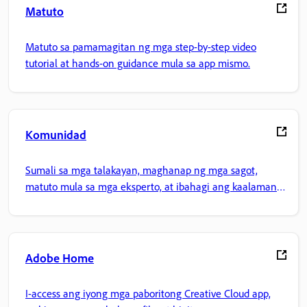
Matuto
Matuto sa pamamagitan ng mga step-by-step video
tutorial at hands-on guidance mula sa app mismo.
Komunidad
Sumali sa mga talakayan, maghanap ng mga sagot,
matuto mula sa mga eksperto, at ibahagi ang kaalaman
mo.
Adobe Home
I-access ang iyong mga paboritong Creative Cloud app,