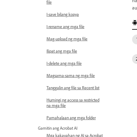
na
file
au
I-save bilang kopya
I-rename ang mga file
Mag-upload ng mga file
Ilipat ang mga file
I-delete ang mga file
Magsama-sama ng mga file
Tanggalin ang file sa Recent list
Humingi ng access sa restricted
na mga file
Pamahalaan ang mga folder
Gamitin ang Acrobat AI
Mga kakayahan ng AI sa Acrobat