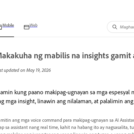
Mobile
Web
akakuha ng mabilis na insights gamit
st updated on
May 19, 2026
lamin kung paano makipag-ugnayan sa mga espesyal na
ng mga insight, linawin ang nilalaman, at palalimin an
mitin ang mga voice command para makipag-ugnayan sa AI Assistan
ap sa assistant nang real time, kahit na habang ito ay nagsasalita, 