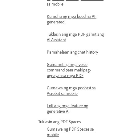
sa mobile
Kumuha ng mga buod na AI-
generated
Tuklasin ang mga PDF gamit ang
AI Assistant
Pamahalaan ang chat history
Gumamit ng mga voice
command para makipag-
ugnayan sa mga PDF
Gumawa ng mga podcast sa
Acrobat sa mobile
I-off ang mga feature ng
generative AI
Tuklasin ang PDF Spaces
Gumawa ng PDF Spaces sa
mobile