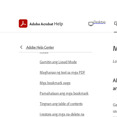
Magbasa sa mababang liwanag
Panatilihing naka-on ang screen
I-adjust ang brightness ng display
Desktop
Help
Adobe Acrobat
Tingnan at pamahalaan ang mga file
Magbukas ng mga file
M
Pumili ng mga PDF viewing
Adobe Help Center
mode
La
Gamitin ang Liquid Mode
Maghanap ng text sa mga PDF
A
Mga bookmark page
a
Pamahalaan ang mga bookmark
Tingnan ang table of contents
Ga
us
I-restore ang mga na-delete na