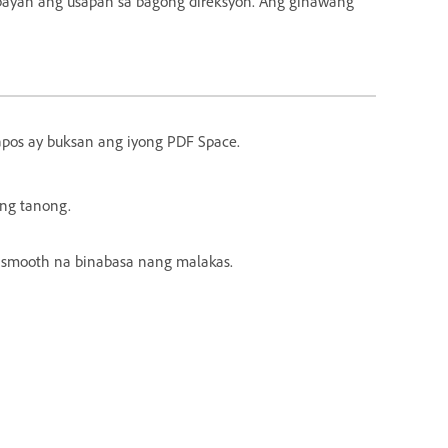
bayan ang usapan sa bagong direksyon. Ang ginawang
pos ay buksan ang iyong PDF Space.
ong tanong.
t smooth na binabasa nang malakas.