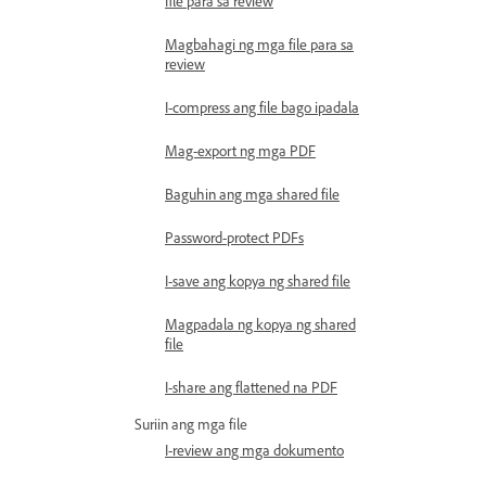
file para sa review
Magbahagi ng mga file para sa
review
I-compress ang file bago ipadala
Mag-export ng mga PDF
Baguhin ang mga shared file
Password-protect PDFs
I-save ang kopya ng shared file
Magpadala ng kopya ng shared
file
I-share ang flattened na PDF
Suriin ang mga file
I-review ang mga dokumento