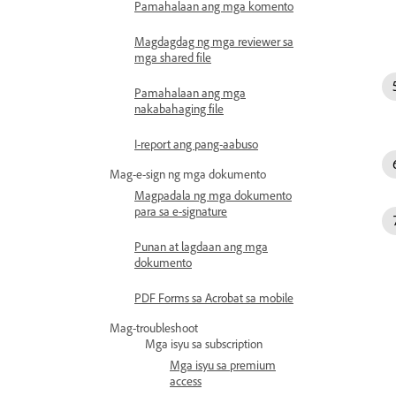
Pamahalaan ang mga komento
Magdagdag ng mga reviewer sa
mga shared file
Pamahalaan ang mga
nakabahaging file
I-report ang pang-aabuso
Mag-e-sign ng mga dokumento
Magpadala ng mga dokumento
para sa e-signature
Punan at lagdaan ang mga
dokumento
PDF Forms sa Acrobat sa mobile
Mag-troubleshoot
Mga isyu sa subscription
Mga isyu sa premium
access