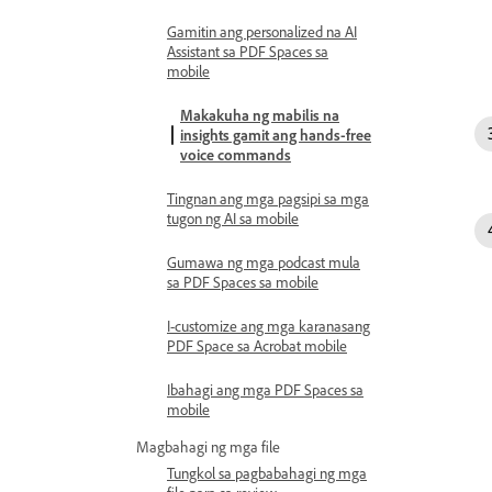
Gamitin ang personalized na AI
Assistant sa PDF Spaces sa
mobile
Makakuha ng mabilis na
insights gamit ang hands-free
voice commands
Tingnan ang mga pagsipi sa mga
tugon ng AI sa mobile
Gumawa ng mga podcast mula
sa PDF Spaces sa mobile
I-customize ang mga karanasang
PDF Space sa Acrobat mobile
Ibahagi ang mga PDF Spaces sa
mobile
Magbahagi ng mga file
Tungkol sa pagbabahagi ng mga