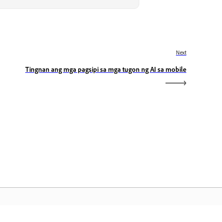
Next
Tingnan ang mga pagsipi sa mga tugon ng AI sa mobile