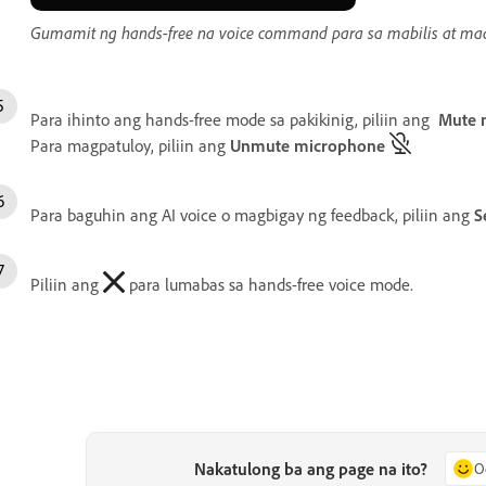
Gumamit ng hands-free na voice command para sa mabilis at ma
Para ihinto ang hands-free mode sa pakikinig, piliin ang
Mute 
Para magpatuloy, piliin ang
Unmute microphone
Para baguhin ang AI voice o magbigay ng feedback, piliin ang
S
Piliin ang
para lumabas sa hands-free voice mode.
Nakatulong ba ang page na ito?
O