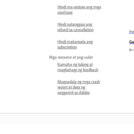
Hindi ma-restore ang mga
purchase
Hindi natanggap ang
refund sa cancellation
Pre
Hindi makansela ang
Ga
subscription
Mga resource at pag-uulat
Kumuha ng tulong at
magbahagi ng feedback
Magpadala ng mga crash
report at data ng
paggamit sa Adobe