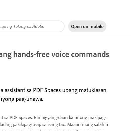
Open on
mobile
 ang hands-free voice commands
 assistant sa PDF Spaces upang matuklasan
g iyong pag-unawa.
t sa PDF Spaces. Binibigyang-daan ka nitong makipag-
tulad ng pakikipag-usap sa isang tao. Maaari mong sabihin