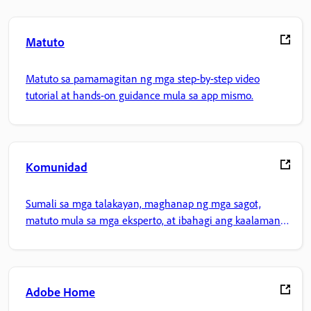
Matuto
Matuto sa pamamagitan ng mga step-by-step video
tutorial at hands-on guidance mula sa app mismo.
Komunidad
Sumali sa mga talakayan, maghanap ng mga sagot,
matuto mula sa mga eksperto, at ibahagi ang kaalaman
mo.
Adobe Home