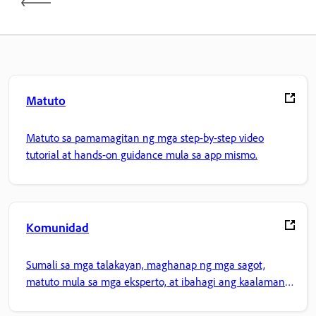
Matuto
Matuto sa pamamagitan ng mga step-by-step video
tutorial at hands-on guidance mula sa app mismo.
Komunidad
Sumali sa mga talakayan, maghanap ng mga sagot,
matuto mula sa mga eksperto, at ibahagi ang kaalaman
mo.