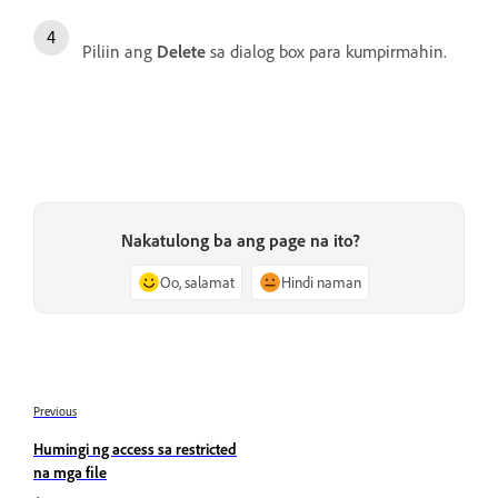
Piliin ang
Delete
sa dialog box para kumpirmahin.
Nakatulong ba ang page na ito?
Oo, salamat
Hindi naman
Previous
Humingi ng access sa restricted
na mga file