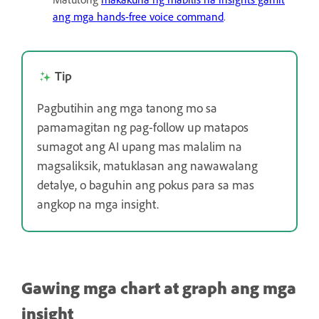
ang mga hands-free voice command
.
Tip
Pagbutihin ang mga tanong mo sa
pamamagitan ng pag-follow up matapos
sumagot ang AI upang mas malalim na
magsaliksik, matuklasan ang nawawalang
detalye, o baguhin ang pokus para sa mas
angkop na mga insight.
Gawing mga chart at graph ang mga
insight