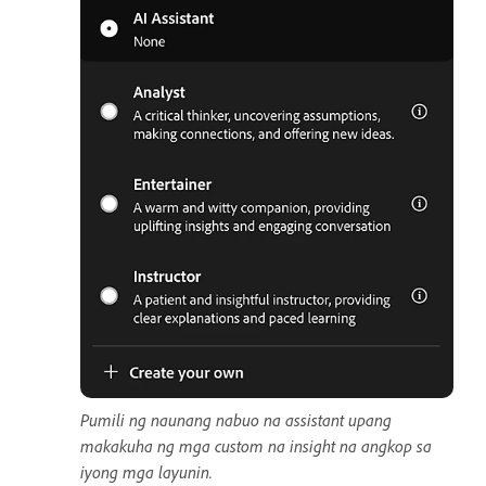
Pumili ng naunang nabuo na assistant upang
makakuha ng mga custom na insight na angkop sa
iyong mga layunin.