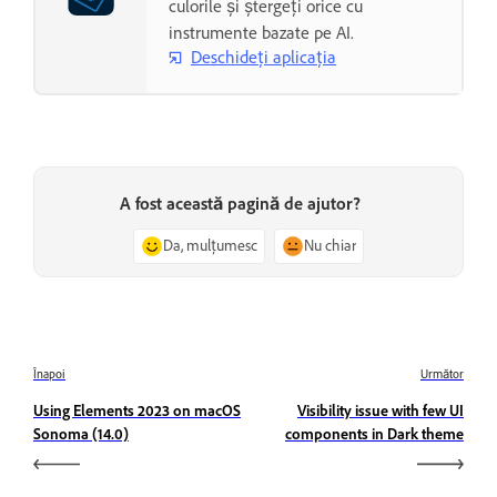
culorile și ștergeți orice cu
instrumente bazate pe AI.
Deschideți aplicația
A fost această pagină de ajutor?
Da, mulțumesc
Nu chiar
Înapoi
Următor
Using Elements 2023 on macOS
Visibility issue with few UI
Sonoma (14.0)
components in Dark theme