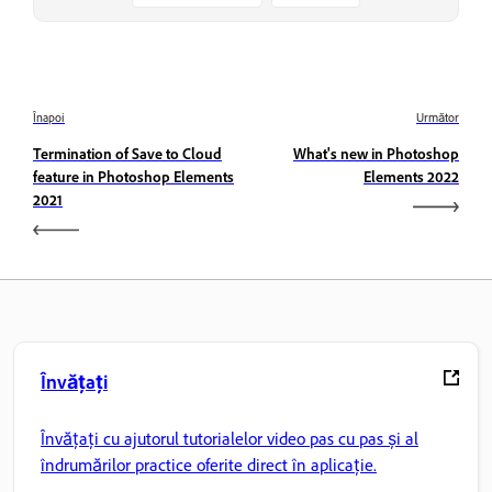
Înapoi
Următor
Termination of Save to Cloud
What's new in Photoshop
feature in Photoshop Elements
Elements 2022
2021
Învățați
Învățați cu ajutorul tutorialelor video pas cu pas și al
îndrumărilor practice oferite direct în aplicație.