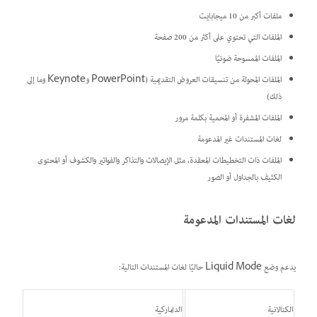
ملفات أكبر من 10 ميجابايت
الملفات التي تحتوي على أكثر من 200 صفحة
الملفات الممسوحة ضوئيًا
الملفات المحولة من تنسيقات العروض التقديمية (PowerPoint وKeynote وما إلى
ذلك)
الملفات المشفرة أو المحمية بكلمة مرور
لغات المستندات غير المدعومة
الملفات ذات التخطيطات المعقدة، مثل الإيصالات والتذاكر والفواتير والكشوف أو المحتوى
الكثيف بالجداول أو الصور
لغات المستندات المدعومة
يدعم وضع Liquid Mode حاليًا لغات المستندات التالية:
الكتالانية
الدنماركية