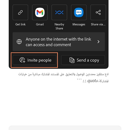
ادع متلقين محددين للوصول والتعليق على المستند المشارك مباشرة من خيارات
المشاركة.&quot; ] } ```