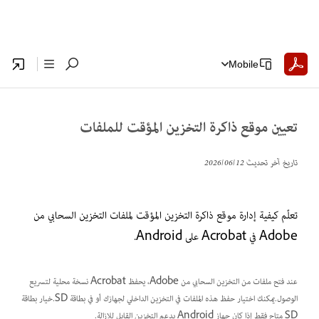
Mobile
تعيين موقع ذاكرة التخزين المؤقت للملفات
تاريخ آخر تحديث
12‏/06‏/2026
تعلّم كيفية إدارة موقع ذاكرة التخزين المؤقت لملفات التخزين السحابي من
Adobe في Acrobat على Android.
عند فتح ملفات من التخزين السحابي من Adobe، يحفظ Acrobat نسخة محلية لتسريع
الوصول.يمكنك اختيار حفظ هذه الملفات في التخزين الداخلي لجهازك أو في بطاقة SD.خيار بطاقة
SD متاح فقط إذا كان جهاز Android يدعم التخزين القابل للإزالة.