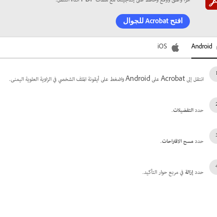
اقرأ وعلّق ووقّع وحافظ على إنتاجيتك مع ملفات PDF أثناء التنقل.
افتح Acrobat للجوال
iOS
Android
انتقل إلى Acrobat على Android واضغط على أيقونة الملف الشخصي في الزاوية العلوية اليمنى.
حدد
التفضيلات
.
حدد
مسح الاقتراحات
.
حدد
إزالة
في مربع حوار التأكيد.