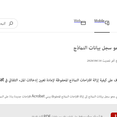
Web
Mobile
و سجل بيانات النماذج
خ آخر تحديث
16‏/06‏/2026
 على كيفية إزالة اقتراحات النماذج المحفوظة لإعادة تعيين إدخالات الملء التلقائي في Acrobat على الأجهزة المحمولة.
 سجل بيانات النماذج إلى إزالة اقتراحات النماذج المحفوظة.يبني Acrobat اقتراحات جديدة بناءً على النماذج التي تملؤها في المستقبل.