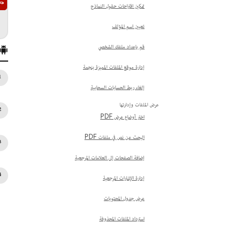
تمكين اقتراحات حقول النماذج
تعيين اسم المؤلف
قم بإعداد ملفك الشخصي
إدارة موقع الملفات المميزة بنجمة
إلغاء ربط الحسابات السحابية
عرض الملفات وإدارتها
اختر أوضاع عرض PDF
البحث عن نص في ملفات PDF
إضافة الصفحات إلى العلامات المرجعية
إدارة الإشارات المرجعية
عرض جدول المحتويات
استرداد الملفات المحذوفة