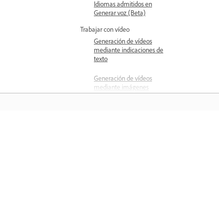
Idiomas admitidos en
Generar voz (Beta)
Trabajar con vídeo
Generación de vídeos
mediante indicaciones de
texto
Generación de vídeos
mediante imágenes
Genere vídeos utilizando
modelos de partners
Escritura de indicaciones
Aprender
de texto eficaces para la
generación de vídeos
Aprenda con tutoriales en vídeo paso 
Mejore el mensaje para la
paso y orientación práctica directame
generación de vídeo
en la aplicación.
Uso de vídeo como
referencia de composición