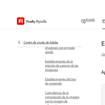
a partir de descripciones
de texto
Escribir indicaciones de
Mobile
Ayuda
texto eficaces
Firefly
Mejorar indicaciones para
generar imágenes
E
Centro de ayuda de Adobe
Generación rápida de
imágenes con el modo
rápido
Úl
Establecimiento de la
relación de aspecto de las
imágenes
A
Establecimiento del tipo
de contenido
Coincidencia de la
composición de la imagen
con la imagen de