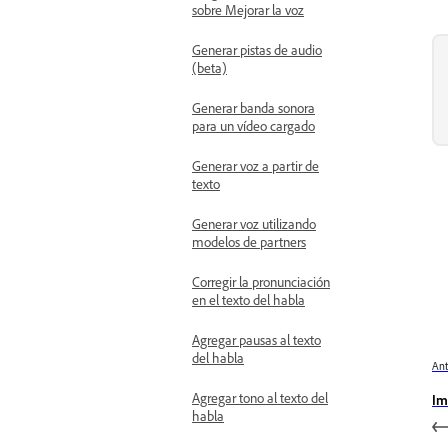
sobre Mejorar la voz
Generar pistas de audio
(beta)
Generar banda sonora
para un vídeo cargado
Generar voz a partir de
texto
Generar voz utilizando
modelos de partners
Corregir la pronunciación
en el texto del habla
Agregar pausas al texto
del habla
Ant
Agregar tono al texto del
Im
habla