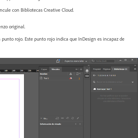
ncule con Bibliotecas Creative Cloud.
nzo original.
punto rojo. Este punto rojo indica que InDesign es incapaz de