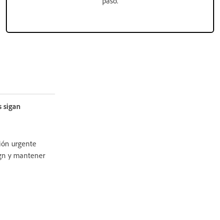
paso.
s sigan
ción urgente
sign y mantener