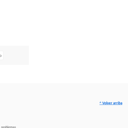
o
^ Volver arriba
s problemas.