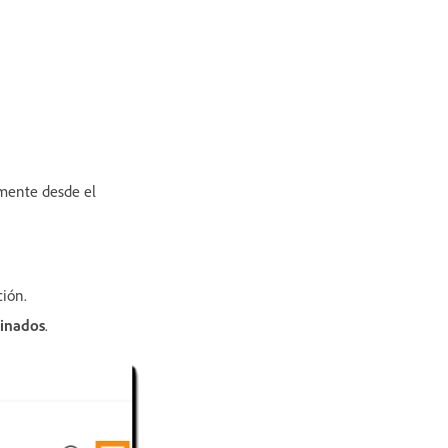
rmente desde el
ción.
minados
.