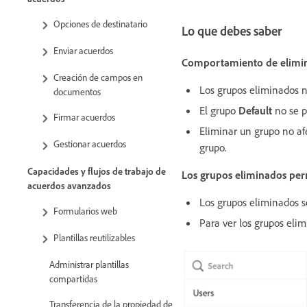
Opciones de destinatario
Lo que debes saber
Enviar acuerdos
Comportamiento de elimi
Creación de campos en
Los grupos eliminados n
documentos
El grupo
Default
no se p
Firmar acuerdos
Eliminar un grupo no af
Gestionar acuerdos
grupo.
Capacidades y flujos de trabajo de
Los grupos eliminados per
acuerdos avanzados
Los grupos eliminados s
Formularios web
Para ver los grupos eli
Plantillas reutilizables
Administrar plantillas
compartidas
Transferencia de la propiedad de