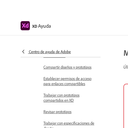
Crear vínculos de anclaje en
Adobe XD
Crear hipervínculos
Ayuda
XD
Previsualizar diseños y prototipos
Compartir, exportar y revisar
M
Compartir mesas de trabajo
Centro de ayuda de Adobe
seleccionadas
Úl
Compartir diseños y prototipos
Establecer permisos de acceso
para enlaces compartibles
Trabajar con prototipos
compartidos en XD
Revisar prototipos
Trabajar con especificaciones de