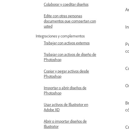
Colaborar y coeditar diseños
Ar
Edite con otras personas
documentos que compartan con
usted
In
Integraciones y complementos
Trabajar con activos externos
P
co
Trabajar con activos de diseño de
Photoshop
Co
Copiar y pegar activos desde
Photoshop
O
Importar o abrir diseños de
Photoshop
B
Usar activos de Illustrator en
c
Adobe XD
Abrir o importar diseños de
Illustrator
C