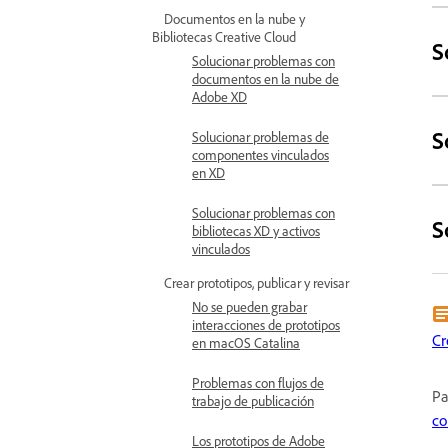
Documentos en la nube y
Bibliotecas Creative Cloud
S
Solucionar problemas con
documentos en la nube de
Adobe XD
S
Solucionar problemas de
componentes vinculados
en XD
Solucionar problemas con
S
bibliotecas XD y activos
vinculados
Crear prototipos, publicar y revisar
No se pueden grabar
interacciones de prototipos
Cr
en macOS Catalina
Problemas con flujos de
Pa
trabajo de publicación
co
Los prototipos de Adobe