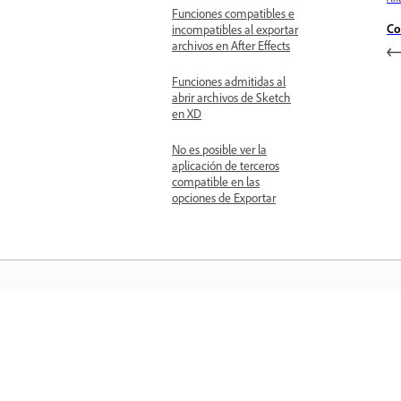
Funciones compatibles e
Co
incompatibles al exportar
archivos en After Effects
Funciones admitidas al
abrir archivos de Sketch
en XD
No es posible ver la
aplicación de terceros
compatible en las
opciones de Exportar
Aprender
Aprenda con tutoriales en vídeo paso 