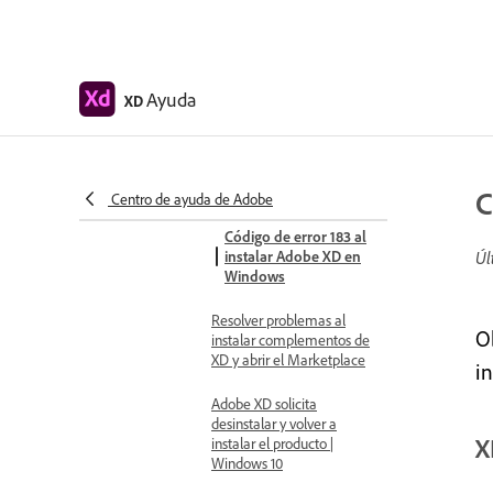
Problemas resueltos
Instalación y actualizaciones
Adobe XD se muestra
como no compatible en la
Ayuda
XD
aplicación de escritorio de
Creative Cloud
Corrección del código de
error 191 al instalar XD
C
Centro de ayuda de Adobe
Código de error 183 al
instalar Adobe XD en
Úl
Windows
Resolver problemas al
O
instalar complementos de
XD y abrir el Marketplace
i
Adobe XD solicita
desinstalar y volver a
X
instalar el producto |
Windows 10