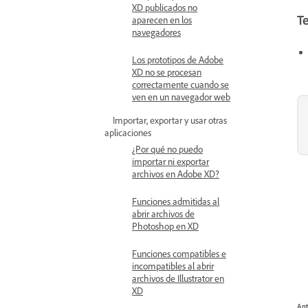
XD publicados no
T
aparecen en los
navegadores
Los prototipos de Adobe
XD no se procesan
correctamente cuando se
ven en un navegador web
Importar, exportar y usar otras
aplicaciones
¿Por qué no puedo
importar ni exportar
archivos en Adobe XD?
Funciones admitidas al
abrir archivos de
Photoshop en XD
Funciones compatibles e
incompatibles al abrir
archivos de Illustrator en
XD
Ant