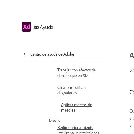
operaciones booleanas
Texto y fuentes
Trabajar con herramientas
de dibujo y texto
Ayuda
XD
Fuentes en Adobe XD
Máscaras y efectos
Crear una máscara con
A
Centro de ayuda de Adobe
formas
Úl
Trabajar con efectos de
desenfoque en XD
Crear y modificar
C
degradados
Aplicar efectos de
mezclas
Cu
y 
Diseño
vi
Redimensionamiento
inteligente y restricciones