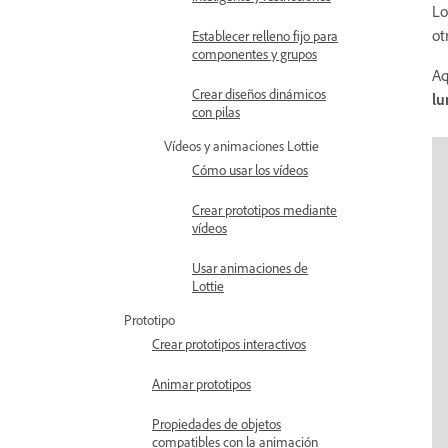
Lo
ot
Establecer relleno fijo para
componentes y grupos
Aq
Crear diseños dinámicos
lu
con pilas
Vídeos y animaciones Lottie
Cómo usar los vídeos
Crear prototipos mediante
vídeos
Usar animaciones de
Lottie
Prototipo
Crear prototipos interactivos
Animar prototipos
Propiedades de objetos
compatibles con la animación