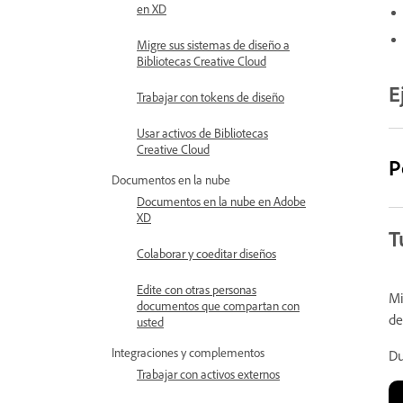
en XD
Migre sus sistemas de diseño a
Bibliotecas Creative Cloud
E
Trabajar con tokens de diseño
Usar activos de Bibliotecas
Creative Cloud
P
Documentos en la nube
Documentos en la nube en Adobe
XD
T
Colaborar y coeditar diseños
Edite con otras personas
Mi
documentos que compartan con
de
usted
Integraciones y complementos
Du
Trabajar con activos externos