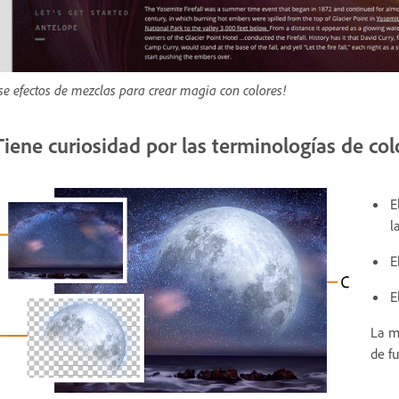
se efectos de mezclas para crear magia con colores!
Tiene curiosidad por las terminologías de col
E
l
E
E
La m
de f