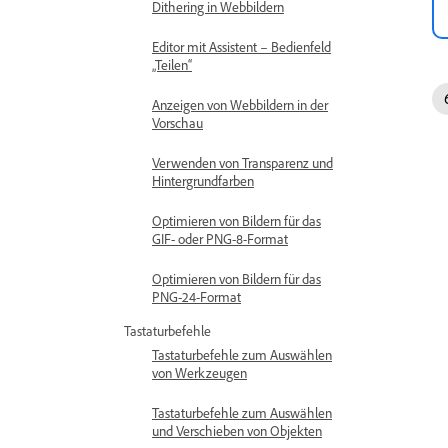
Dithering in Webbildern
Editor mit Assistent – Bedienfeld
„Teilen“
Anzeigen von Webbildern in der
Vorschau
Verwenden von Transparenz und
Hintergrundfarben
Optimieren von Bildern für das
GIF- oder PNG-8-Format
Optimieren von Bildern für das
PNG-24-Format
Tastaturbefehle
Tastaturbefehle zum Auswählen
von Werkzeugen
Tastaturbefehle zum Auswählen
und Verschieben von Objekten