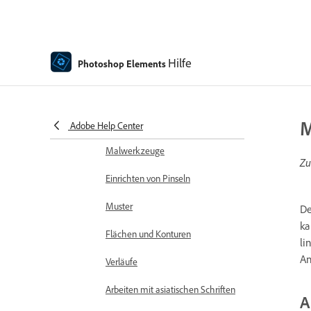
Rechtschreibprüfung mit
Sprachunterstützung
Hilfe
Photoshop Elements
Erstellen von Formen
Bearbeiten von Formen
M
Malen – Übersicht
Adobe Help Center
Malwerkzeuge
Zu
Einrichten von Pinseln
Muster
D
ka
Flächen und Konturen
li
An
Verläufe
Arbeiten mit asiatischen Schriften
A