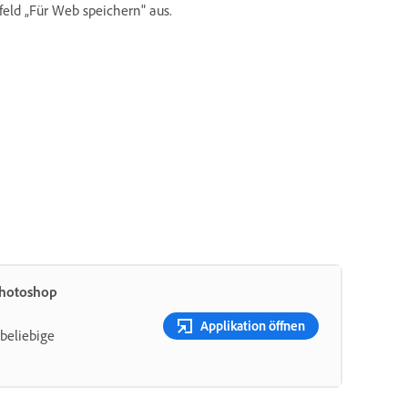
eld „Für Web speichern" aus.
Photoshop
Applikation öffnen
beliebige