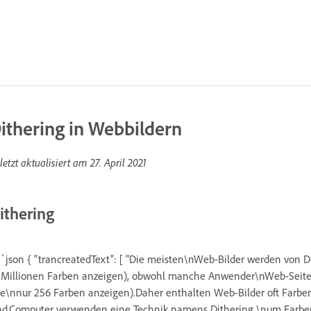
ithering in Webbildern
letzt aktualisiert am
27. April 2021
ithering
`json { "trancreatedText": [ "Die meisten\nWeb-Bilder werden von De
 Millionen Farben anzeigen), obwohl manche Anwender\nWeb-Seiten
ie\nnur 256 Farben anzeigen).Daher enthalten Web-Bilder oft Farb
nd.Computer verwenden eine Technik namens Dithering,\num Farben z