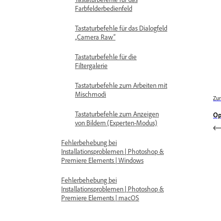
Farbfelderbedienfeld
Tastaturbefehle für das Dialogfeld
„Camera Raw“
Tastaturbefehle für die
Filtergalerie
Tastaturbefehle zum Arbeiten mit
Mischmodi
Zur
Tastaturbefehle zum Anzeigen
Op
von Bildern (Experten-Modus)
Fehlerbehebung bei
Installationsproblemen | Photoshop &
Premiere Elements | Windows
Fehlerbehebung bei
Installationsproblemen | Photoshop &
Premiere Elements | macOS