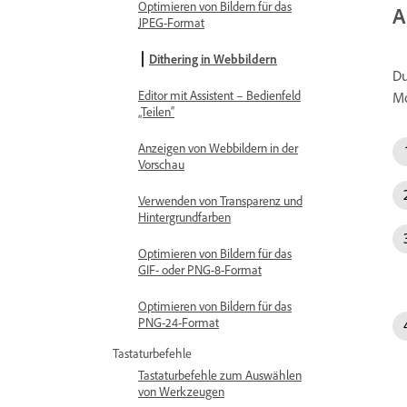
Optimieren von Bildern für das
A
JPEG-Format
Dithering in Webbildern
Du
Editor mit Assistent – Bedienfeld
Mo
„Teilen“
Anzeigen von Webbildern in der
Vorschau
Verwenden von Transparenz und
Hintergrundfarben
Optimieren von Bildern für das
GIF- oder PNG-8-Format
Optimieren von Bildern für das
PNG-24-Format
Tastaturbefehle
Tastaturbefehle zum Auswählen
von Werkzeugen