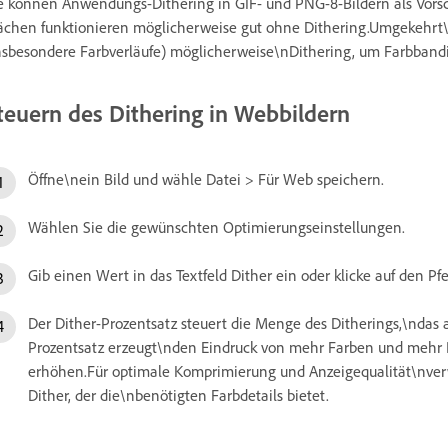
e können Anwendungs-Dithering in GIF- und PNG-8-Bildern als Vorsc
ächen funktionieren möglicherweise gut ohne Dithering.Umgekehrt\
nsbesondere Farbverläufe) möglicherweise\nDithering, um Farbbandi
teuern des Dithering in Webbildern
Öffne\nein Bild und wähle Datei > Für Web speichern.
Wählen Sie die gewünschten Optimierungseinstellungen.
Gib einen Wert in das Textfeld Dither ein oder klicke auf den P
Der Dither-Prozentsatz steuert die Menge des Ditherings,\ndas 
Prozentsatz erzeugt\nden Eindruck von mehr Farben und mehr D
erhöhen.Für optimale Komprimierung und Anzeigequalität\nve
Dither, der die\nbenötigten Farbdetails bietet.