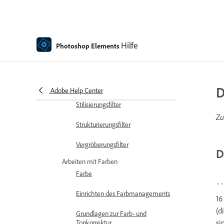
Verzerrungsfilter
Sonstige Filter
Hilfe
Rauschfilter
Photoshop Elements
Rendering-Filter
Zeichenfilter
D
Adobe Help Center
Stilisierungsfilter
Zu
Strukturierungsfilter
Vergröberungsfilter
D
Arbeiten mit Farben
Farbe
``
Einrichten des Farbmanagements
16
(d
Grundlagen zur Farb- und
si
Tonkorrektur