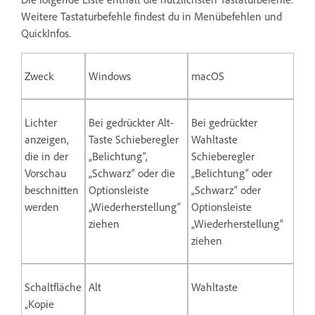
Weitere Tastaturbefehle findest du in Menübefehlen und
QuickInfos.
Zweck
Windows
macOS
Lichter
Bei gedrückter Alt-
Bei gedrückter
anzeigen,
Taste Schieberegler
Wahltaste
die in der
„Belichtung“,
Schieberegler
Vorschau
„Schwarz“ oder die
„Belichtung“ oder
beschnitten
Optionsleiste
„Schwarz“ oder
werden
„Wiederherstellung“
Optionsleiste
ziehen
„Wiederherstellung“
ziehen
Schaltfläche
Alt
Wahltaste
„Kopie