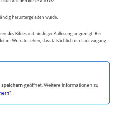
-Datei aus und klicke auf
OK
:
ständig heruntergeladen wurde.
n des Bildes mit niedriger Auflösung angezeigt. Bei
deiner Website sehen, dass tatsächlich ein Ladevorgang
 speichern
geöffnet. Weitere Informationen zu
hern“
.