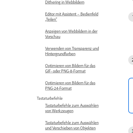
Dithering in Webbildern
Editor mit Assistent – Bedienfeld
„Teilen“
Anzeigen von Webbildern in der
Vorschau
Verwenden von Transparenz und
Hintergrundfarben
Optimieren von Bildern für das
GIF- oder PNG-8-Format
Optimieren von Bildern für das
PNG-24-Format
Tastaturbefehle
Tastaturbefehle zum Auswählen
von Werkzeugen
Tastaturbefehle zum Auswählen
und Verschieben von Objekten