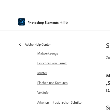
Rechtschreibprüfung mit
Sprachunterstützung
Hilfe
Photoshop Elements
Erstellen von Formen
Bearbeiten von Formen
S
Malen – Übersicht
Adobe Help Center
Malwerkzeuge
Zu
Einrichten von Pinseln
Muster
M
„
Flächen und Konturen
D
Verläufe
Arbeiten mit asiatischen Schriften
S