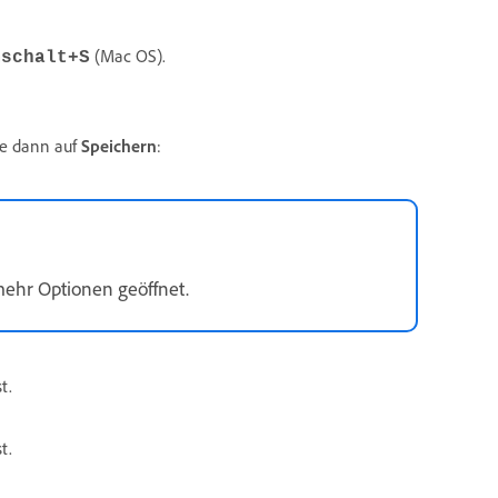
(Mac OS).
mschalt+S
ke dann auf
Speichern
:
mehr Optionen geöffnet.
t.
st.