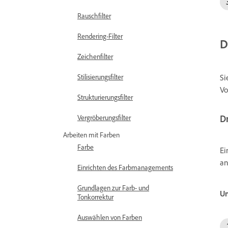
Rauschfilter
Rendering-Filter
D
Zeichenfilter
Si
Stilisierungsfilter
Vo
Strukturierungsfilter
D
Vergröberungsfilter
Arbeiten mit Farben
Farbe
Ei
an
Einrichten des Farbmanagements
Grundlagen zur Farb- und
U
Tonkorrektur
Auswählen von Farben