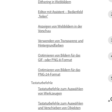
Dithering in Webbildern
Editor mit Assistent – Bedienfeld
„Teilen“
Anzeigen von Webbildern in der
Vorschau
Verwenden von Transparenz und
Hintergrundfarben
Optimieren von Bildern für das
GIF- oder PNG-8-Format
Optimieren von Bildern für das
PNG-24-Format
Tastaturbefehle
Tastaturbefehle zum Auswählen
von Werkzeugen
„
Tastaturbefehle zum Auswählen
und Verschieben von Objekten