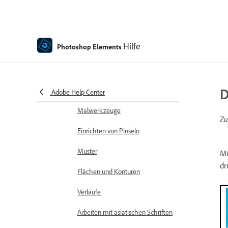
Rechtschreibprüfung mit
Sprachunterstützung
Hilfe
Photoshop Elements
Erstellen von Formen
Bearbeiten von Formen
D
Malen – Übersicht
Adobe Help Center
Malwerkzeuge
Zu
Einrichten von Pinseln
Muster
Mi
dr
Flächen und Konturen
Verläufe
Arbeiten mit asiatischen Schriften