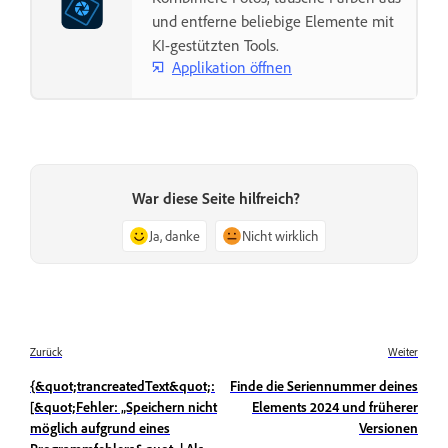
und entferne beliebige Elemente mit
KI-gestützten Tools.
Applikation öffnen
War diese Seite hilfreich?
Ja, danke
Nicht wirklich
Zurück
Weiter
{&quot;trancreatedText&quot;:
Finde die Seriennummer deines
[&quot;Fehler: „Speichern nicht
Elements 2024 und früherer
möglich aufgrund eines
Versionen