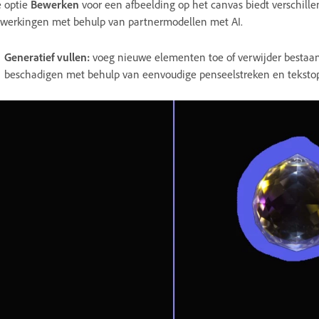
 optie
Bewerken
voor een afbeelding op het canvas biedt verschille
werkingen met behulp van partnermodellen met AI.
Generatief vullen
:
voeg nieuwe elementen toe of verwijder bestaan
beschadigen met behulp van eenvoudige penseelstreken en teksto