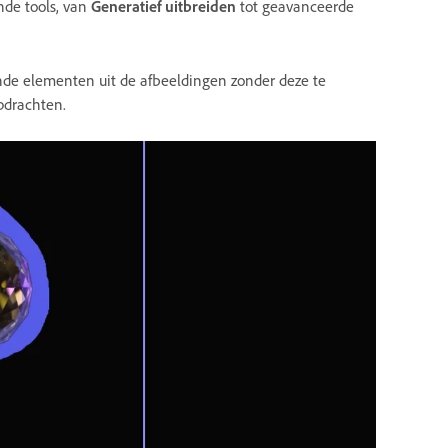
nde tools, van
Generatief uitbreiden
tot geavanceerde
de elementen uit de afbeeldingen zonder deze te
pdrachten.