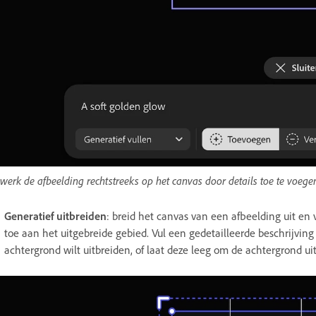
werk de afbeelding rechtstreeks op het canvas door details toe te voegen
Generatief uitbreiden
: breid het canvas van een afbeelding uit e
toe aan het uitgebreide gebied. Vul een gedetailleerde beschrijving
achtergrond wilt uitbreiden, of laat deze leeg om de achtergrond ui