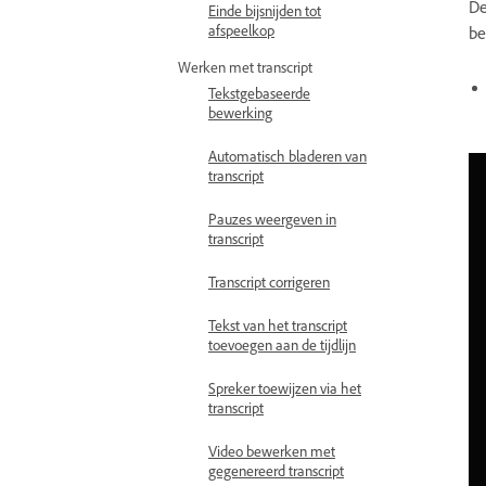
De
Einde bijsnijden tot
afspeelkop
be
Werken met transcript
Tekstgebaseerde
bewerking
Automatisch bladeren van
transcript
Pauzes weergeven in
transcript
Transcript corrigeren
Tekst van het transcript
toevoegen aan de tijdlijn
Spreker toewijzen via het
transcript
Video bewerken met
gegenereerd transcript