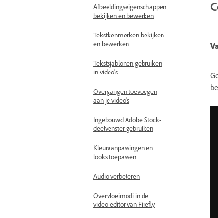
C
Afbeeldingseigenschappen
bekijken en bewerken
Tekstkenmerken bekijken
en bewerken
Va
Tekstsjablonen gebruiken
in video's
Ge
be
Overgangen toevoegen
aan je video's
Ingebouwd Adobe Stock-
deelvenster gebruiken
Kleuraanpassingen en
looks toepassen
Audio verbeteren
Overvloeimodi in de
video-editor van Firefly