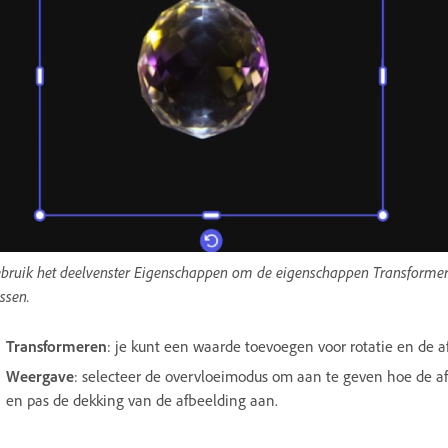
bruik het deelvenster Eigenschappen om de eigenschappen Transformer
ssen.
Transformeren
: je kunt een waarde toevoegen voor rotatie en de af
Weergave
: selecteer de overvloeimodus om aan te geven hoe de a
en pas de dekking van de afbeelding aan.