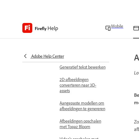
Werken met gekoppelde
documenten
Modellen van partners om
Mobile
Help
Firefly
video's te genereren
Gebruik Firefly Borden-
voorinstellingen voor
complexe workflows
A
Adobe Help Center
Generatief tekst bewerken
La
2D-afbeeldingen
converteren naar 3D-
assets
Be
m
Aangepaste modellen om
afbeeldingen te genereren
Afbeeldingen opschalen
Zo
met Topaz Bloom
af
Video's opschalen met