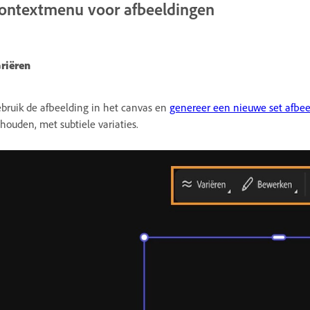
ontextmenu voor afbeeldingen
riëren
bruik de afbeelding in het canvas en
genereer een nieuwe set afbee
houden, met subtiele variaties.