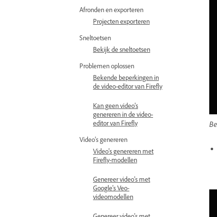
Afronden en exporteren
Projecten exporteren
Sneltoetsen
Bekijk de sneltoetsen
Problemen oplossen
Bekende beperkingen in
de video-editor van Firefly
Kan geen video's
genereren in de video-
editor van Firefly
Be
Video's genereren
Video's genereren met
Firefly-modellen
Genereer video's met
Google's Veo-
videomodellen
Genereer video's met