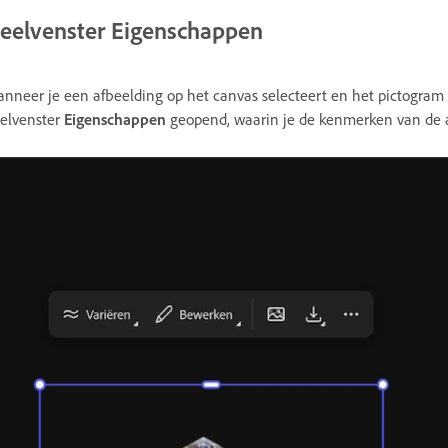
eelvenster Eigenschappen
nneer je een afbeelding op het canvas selecteert en het pictogram
elvenster
Eigenschappen
geopend, waarin je de kenmerken van de a