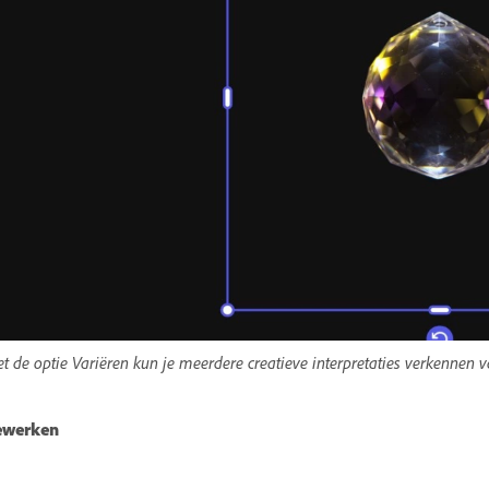
t de optie Variëren kun je meerdere creatieve interpretaties verkennen v
ewerken