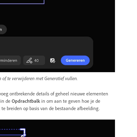
 of te verwijderen met Generatief vullen.
n voeg ontbrekende details of geheel nieuwe elementen
 in de
Opdrachtbalk
in om aan te geven hoe je de
t te breiden op basis van de bestaande afbeelding.