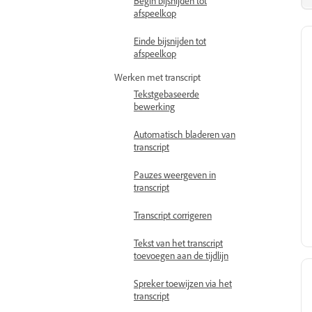
Begin bijsnijden tot
afspeelkop
Einde bijsnijden tot
afspeelkop
Werken met transcript
Tekstgebaseerde
bewerking
Automatisch bladeren van
transcript
Pauzes weergeven in
transcript
Transcript corrigeren
Tekst van het transcript
toevoegen aan de tijdlijn
Spreker toewijzen via het
transcript