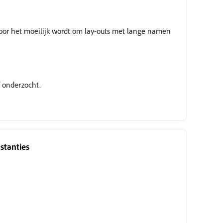
or het moeilijk wordt om lay-outs met lange namen
f onderzocht.
stanties
Wordt onderzocht