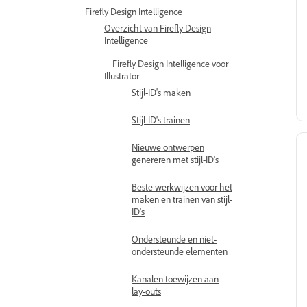
Firefly Design Intelligence
Overzicht van Firefly Design
Intelligence
Firefly Design Intelligence voor
Illustrator
Stijl-ID's maken
Stijl-ID's trainen
Nieuwe ontwerpen
genereren met stijl-ID's
Beste werkwijzen voor het
maken en trainen van stijl-
ID's
Ondersteunde en niet-
ondersteunde elementen
Kanalen toewijzen aan
lay-outs