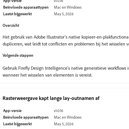
App-versie
v1.0.16
Beïnvloede apparaattypen
Mac en Windows
Laatst bijgewerkt
May 5, 2026
Overzicht
Het gebruik van Adobe Illustrator's native kopieer-en-plakfunctio
dupliceren, wat leidt tot conflicten en problemen bij het wisselen
Volgende stappen
Gebruik Firefly Design Intelligence's native generatieve workflows
wanneer het wisselen van elementen is vereist.
Rasterweergave kapt lange lay-outnamen af
App-versie
v1.0.16
Beïnvloede apparaattypen
Mac en Windows
Laatst bijgewerkt
May 5, 2026