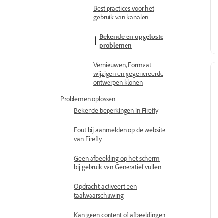
Best practices voor het
gebruik van kanalen
Bekende en opgeloste
problemen
Vernieuwen, Formaat
wijzigen en gegenereerde
ontwerpen klonen
Problemen oplossen
Bekende beperkingen in Firefly
Fout bij aanmelden op de website
van Firefly
Geen afbeelding op het scherm
bij gebruik van Generatief vullen
Opdracht activeert een
taalwaarschuwing
Kan geen content of afbeeldingen