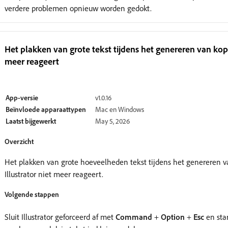
verdere problemen opnieuw worden gedokt.
Het plakken van grote tekst tijdens het genereren van kopie
meer reageert
Wordt gecontroleerd
App-versie
v1.0.16
Beïnvloede apparaattypen
Mac en Windows
Laatst bijgewerkt
May 5, 2026
Overzicht
Het plakken van grote hoeveelheden tekst tijdens het genereren v
Illustrator niet meer reageert.
Volgende stappen
Sluit Illustrator geforceerd af met
Command
+
Option
+
Esc
en sta