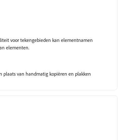
naliteit voor tekengebieden kan elementnamen
 van elementen.
 in plaats van handmatig kopiëren en plakken
Wordt onderzocht