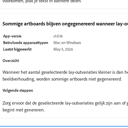
voorkomen, plak je tekst in kleinere delen.
Sommige artboards blijven ongegenereerd wanneer lay-out
App-versie
v1.0.16
Beïnvloede apparaattypen
Mac en Windows
Laatst bijgewerkt
May 5, 2026
Overzicht
Wanneer het aantal geselecteerde lay-outvariaties kleiner is dan h
beeldverhouding, worden sommige artboards niet gegenereerd.
Volgende stappen
Zorg ervoor dat de geselecteerde lay-outvariaties gelijk zijn aan of
begint met genereren.