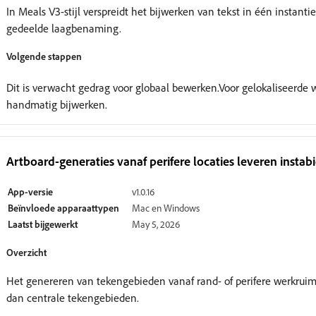
In Meals V3-stijl verspreidt het bijwerken van tekst in één instant
gedeelde laagbenaming.
Volgende stappen
Dit is verwacht gedrag voor globaal bewerken.Voor gelokaliseerde wi
handmatig bijwerken.
Artboard-generaties vanaf perifere locaties leveren instab
App-versie
v1.0.16
Beïnvloede apparaattypen
Mac en Windows
Laatst bijgewerkt
May 5, 2026
Overzicht
Het genereren van tekengebieden vanaf rand- of perifere werkruimt
dan centrale tekengebieden.