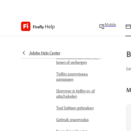
Overvloeimodi in de
video-editor van Firefly
Knippunten detecteren in
videoclips
Mobile
Help
Firefly
Bewegingsvoorinstellingen
toevoegen
Werken met tijdlijn
B
Adobe Help Center
Miniatuur van clip in tijdlijn
tonen of verbergen
La
Tijdlijn zoomniveau
aanpassen
M
Skimmer in tijdlijn in- of
uitschakelen
Tool Splitsen gebruiken
Gebruik snapmodus