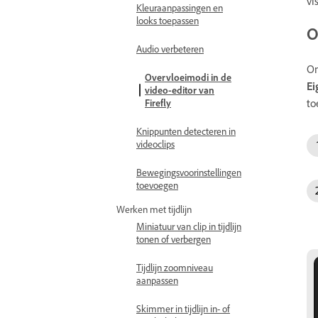
vi
Kleuraanpassingen en
looks toepassen
O
Audio verbeteren
Om
Overvloeimodi in de
Ei
video-editor van
to
Firefly
Knippunten detecteren in
videoclips
Bewegingsvoorinstellingen
toevoegen
Werken met tijdlijn
Miniatuur van clip in tijdlijn
tonen of verbergen
Tijdlijn zoomniveau
aanpassen
Skimmer in tijdlijn in- of