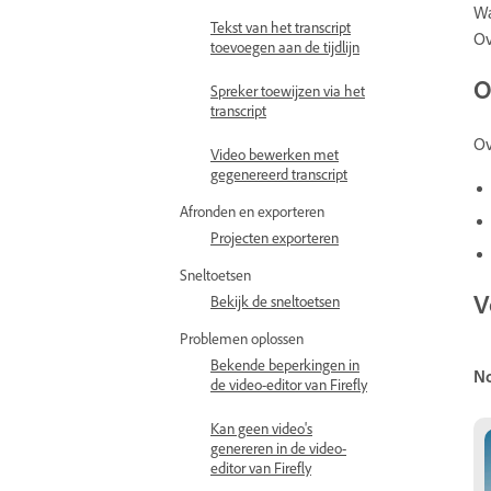
Wa
Tekst van het transcript
Ov
toevoegen aan de tijdlijn
O
Spreker toewijzen via het
transcript
Ov
Video bewerken met
gegenereerd transcript
Afronden en exporteren
Projecten exporteren
Sneltoetsen
V
Bekijk de sneltoetsen
Problemen oplossen
Bekende beperkingen in
N
de video-editor van Firefly
Kan geen video's
genereren in de video-
editor van Firefly