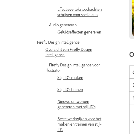
Effectieve tekstopdrachten
schrijven voor snelle cuts
Audio genereren
Geluidseffecten genereren
Firefly Design Intelligence
Overzicht van Firefly Design
O
Intelligence
Firefly Design Intelligence voor
Illustrator
Stijl-ID's maken
Stijl-ID's trainen
Nieuwe ontwerpen
genereren met stijl-ID's
Beste werkwijzen voor het
maken en trainen van stijl-
ID's