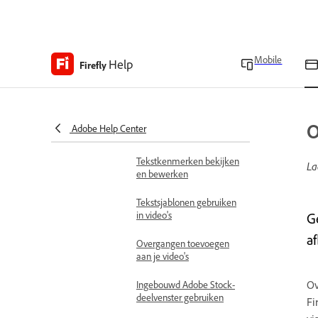
Een leeg fragment
toevoegen
Clips koppelen
Mobile
Help
Firefly
Eigenschappen van clips
bekijken en bewerken
Afbeeldingseigenschappen
O
Adobe Help Center
bekijken en bewerken
Tekstkenmerken bekijken
La
en bewerken
Tekstsjablonen gebruiken
in video's
G
a
Overgangen toevoegen
aan je video's
Ov
Ingebouwd Adobe Stock-
deelvenster gebruiken
Fi