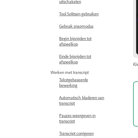
uitschakelen
Tool Splitsen gebruiken
Gebruik snapmodus
Begin bijsnijden tot
afspeelkop
Einde bijsnijden tot
afspeelkop
Ki
Werken met transcript
Tekstgebaseerde
bewerking
Automatisch bladeren van
transcript
Pauzes weergeven in
transcript
Transcript corrigeren