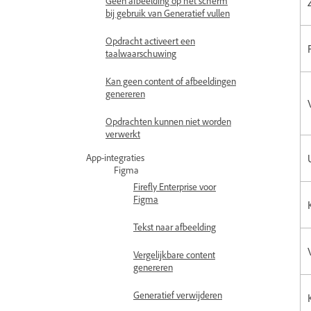
Geen afbeelding op het scherm
bij gebruik van Generatief vullen
Opdracht activeert een
taalwaarschuwing
Kan geen content of afbeeldingen
genereren
Opdrachten kunnen niet worden
verwerkt
App-integraties
Figma
Firefly Enterprise voor
Figma
Tekst naar afbeelding
Vergelijkbare content
genereren
Generatief verwijderen