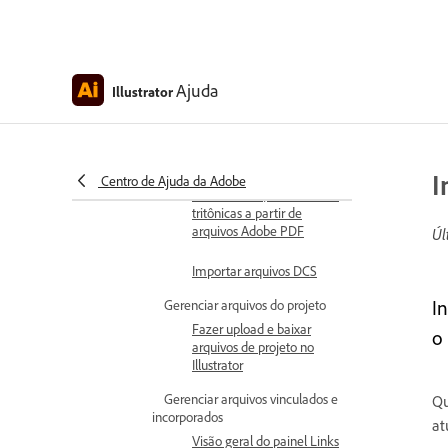
Importar arquivos Adobe
PDF
Inserir arquivos Adobe PDF
Ajuda
Illustrator
Importar arquivos
AutoCAD
I
Importar imagens
Centro de Ajuda da Adobe
monotônicas, duotônicas e
tritônicas a partir de
arquivos Adobe PDF
Úl
Importar arquivos DCS
I
Gerenciar arquivos do projeto
Fazer upload e baixar
o
arquivos de projeto no
Illustrator
Gerenciar arquivos vinculados e
Qu
incorporados
at
Visão geral do painel Links