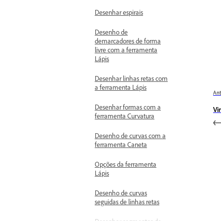
Desenhar espirais
Desenho de
demarcadores de forma
livre com a ferramenta
Lápis
Desenhar linhas retas com
a ferramenta Lápis
Ant
Desenhar formas com a
Vi
ferramenta Curvatura
Desenho de curvas com a
ferramenta Caneta
Opções da ferramenta
Lápis
Desenho de curvas
seguidas de linhas retas