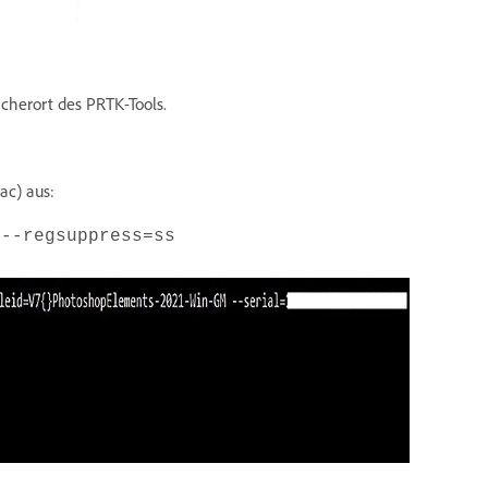
cherort des PRTK-Tools.
ac) aus:
 --regsuppress=ss