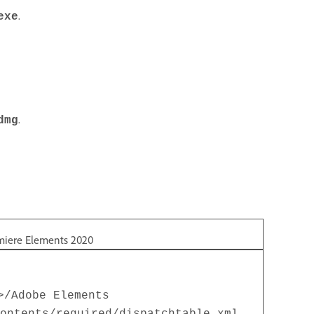
.
exe
.
dmg
miere Elements 2020
>/Adobe Elements
ontents/required/dispatchtable.xml