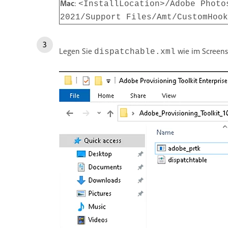
Mac
:
<InstallLocation>/Adobe Photo
2021/Support Files/Amt/CustomHook
Legen Sie
wie im Screensh
dispatchable.xml