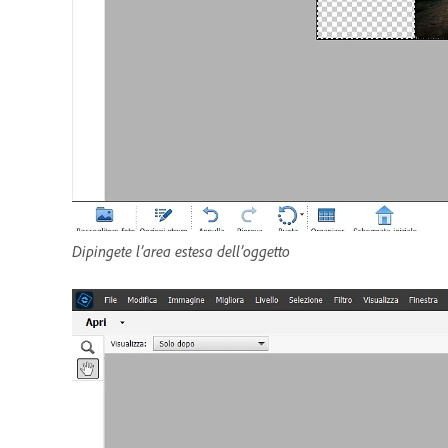
Dipingete l’area estesa dell’oggetto