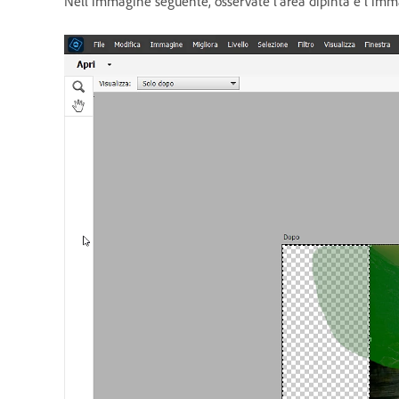
Nell’immagine seguente, osservate l’area dipinta e l’immag