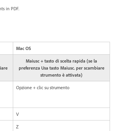
nts in PDF.
Mac OS
a
Maiusc + tasto di scelta rapida (se la
iare
preferenza Usa tasto Maiusc. per scambiare
strumento è attivata)
Opzione + clic su strumento
V
Z