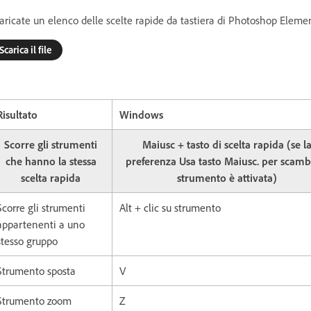
aricate un elenco delle scelte rapide da tastiera di Photoshop Eleme
Scarica il file
Risultato
Windows
Scorre gli strumenti
Maiusc + tasto di scelta rapida (se l
che hanno la stessa
preferenza Usa tasto Maiusc. per scamb
scelta rapida
strumento è attivata)
Scorre gli strumenti
Alt + clic su strumento
appartenenti a uno
stesso gruppo
Strumento sposta
V
Strumento zoom
Z