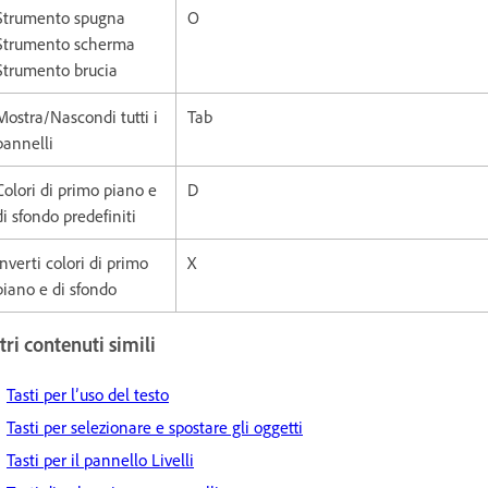
Strumento spugna
O
Strumento scherma
Strumento brucia
Mostra/Nascondi tutti i
Tab
pannelli
Colori di primo piano e
D
di sfondo predefiniti
Inverti colori di primo
X
piano e di sfondo
tri contenuti simili
Tasti per l’uso del testo
Tasti per selezionare e spostare gli oggetti
Tasti per il pannello Livelli