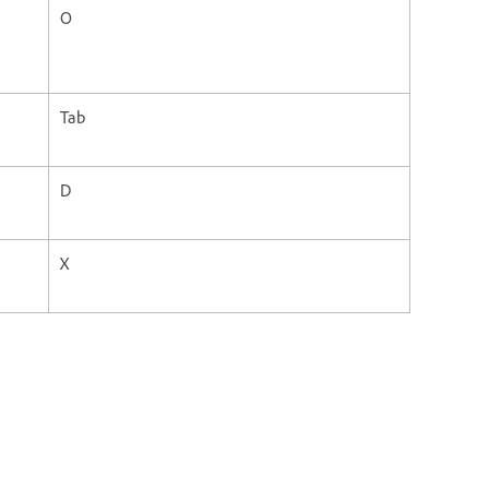
O
Tab
D
X