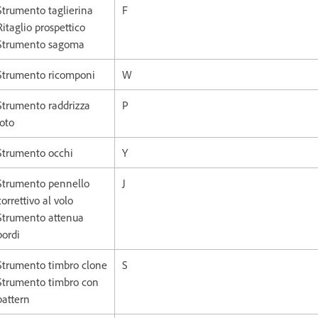
Strumento taglierina
F
Ritaglio prospettico
Strumento sagoma
Strumento ricomponi
W
Strumento raddrizza
P
foto
Strumento occhi
Y
Strumento pennello
J
correttivo al volo
Strumento attenua
bordi
Strumento timbro clone
S
Strumento timbro con
pattern