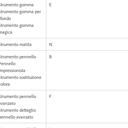
Strumento gomma
E
Strumento gomma per
sfondo
Strumento gomma
magica
Strumento matita
N
Strumento pennello
B
Pennello
impressionista
Strumento sostituzione
colore
Strumento pennello
F
avanzato
Strumento dettaglio
pennello avanzato