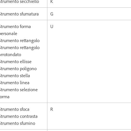
Strumento secchiello
K
Strumento sfumatura
G
Strumento forma
U
personale
Strumento rettangolo
Strumento rettangolo
arrotondato
Strumento ellisse
Strumento poligono
Strumento stella
Strumento linea
Strumento selezione
forma
Strumento sfoca
R
Strumento contrasta
Strumento sfumino