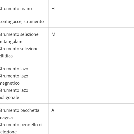
Strumento mano
H
Contagocce, strumento
I
Strumento selezione
M
rettangolare
Strumento selezione
ellittica
Strumento lazo
L
Strumento lazo
magnetico
Strumento lazo
poligonale
Strumento bacchetta
A
magica
Strumento pennello di
selezione