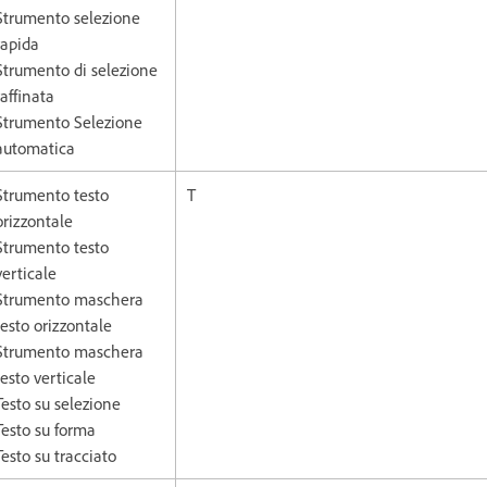
Strumento selezione
rapida
Strumento di selezione
raffinata
Strumento Selezione
automatica
Strumento testo
T
orizzontale
Strumento testo
verticale
Strumento maschera
testo orizzontale
Strumento maschera
testo verticale
Testo su selezione
Testo su forma
Testo su tracciato