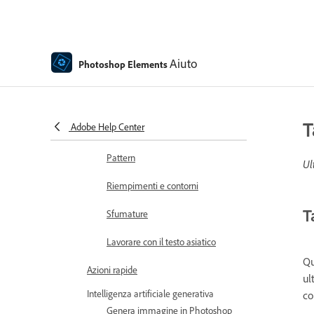
Creare forme
Modifica delle forme
Aiuto
Photoshop Elements
Panoramica sulla pittura
Strumenti di pittura
T
Adobe Help Center
Impostare i pennelli
Pattern
Ul
Riempimenti e contorni
T
Sfumature
Lavorare con il testo asiatico
Qu
Azioni rapide
ul
Intelligenza artificiale generativa
co
Genera immagine in Photoshop