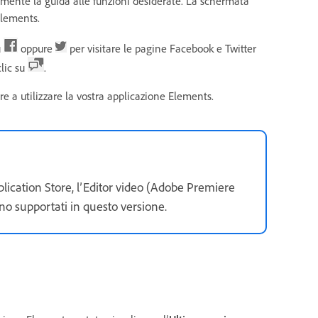
amente la guida alle funzioni desiderate. La schermata
Elements.
u
oppure
per visitare le pagine Facebook e Twitter
clic su
.
are a utilizzare la vostra applicazione Elements.
ication Store, l’Editor video (Adobe Premiere
no supportati in questo versione.