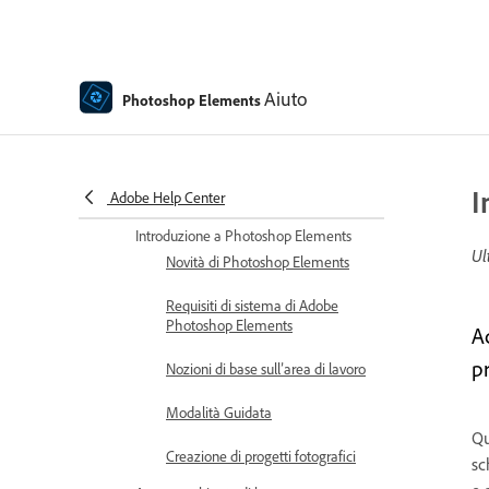
Elements | 2026, 2025
Riscatta e attiva il tuo software
Elements
Aiuto
Photoshop Elements
Scarica e installa i prodotti
Elements acquistati da Amazon
Come installare Photoshop
I
Adobe Help Center
Elements
Introduzione a Photoshop Elements
Ul
Novità di Photoshop Elements
Requisiti di sistema di Adobe
Photoshop Elements
Ac
p
Nozioni di base sull’area di lavoro
Modalità Guidata
Qu
Creazione di progetti fotografici
sc