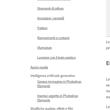
Strumenti di pittura
Impostare i pennelli
Pattern
Riempimenti e contorni
La
pe
Sfumature
Lavorare con il testo asiatico
E
Azioni rapide
Intelligenza artificiale generativa
Le
Genera immagine in Photoshop
se
Elements
mo
Inserisci oggetto in Photoshop
au
Elements
Le
Modifiche guidate, effetti e filtri