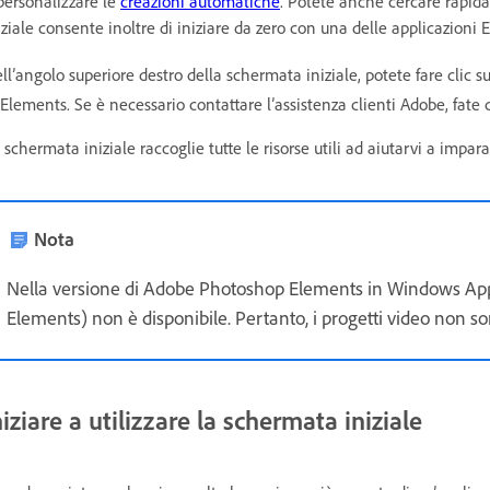
personalizzare le
creazioni automatiche
. Potete anche cercare rapid
iziale consente inoltre di iniziare da zero con una delle applicazioni 
ll’angolo superiore destro della schermata iniziale, potete fare clic s
 Elements. Se è necessario contattare l’assistenza clienti Adobe, fate 
 schermata iniziale raccoglie tutte le risorse utili ad aiutarvi a impar
Nota
Nella versione di Adobe Photoshop Elements in Windows Appl
Elements) non è disponibile. Pertanto, i progetti video non so
niziare a utilizzare la schermata iniziale