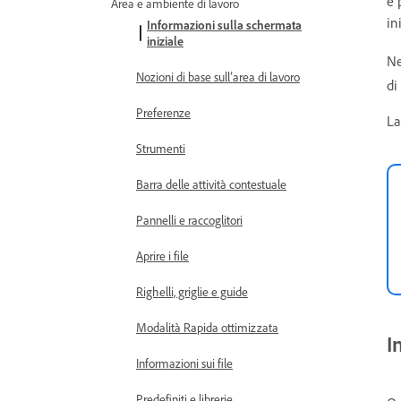
e 
Area e ambiente di lavoro
in
Informazioni sulla schermata
iniziale
Ne
Nozioni di base sull’area di lavoro
di
Preferenze
La
Strumenti
Barra delle attività contestuale
Pannelli e raccoglitori
Aprire i file
Righelli, griglie e guide
Modalità Rapida ottimizzata
I
Informazioni sui file
Predefiniti e librerie