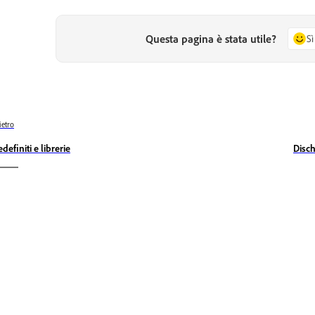
Questa pagina è stata utile?
Sì
ietro
definiti e librerie
Disch