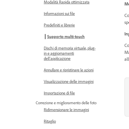
Modalità Rapida ottimizzata
Mo
Informazioni sui file
Co
sp
Predefiniti e librerie
In
Supporto multi-touch
Co
Dischi di memoria virtuale, plug-
Ma
in e aggiornamenti
dell’applicazione
al
Annullare e ripristinare le azioni
Visualizzazione delle immagini
Importazione di file
Correzione e miglioramento delle foto
Ridimensionare le immagini
Ritaglio