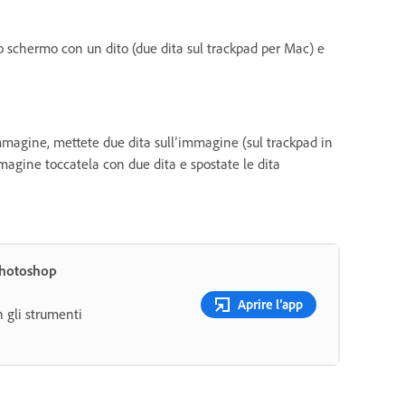
o schermo con un dito (due dita sul trackpad per Mac) e
immagine, mettete due dita sull’immagine (sul trackpad in
magine toccatela con due dita e spostate le dita
Photoshop
Aprire l’app
n gli strumenti