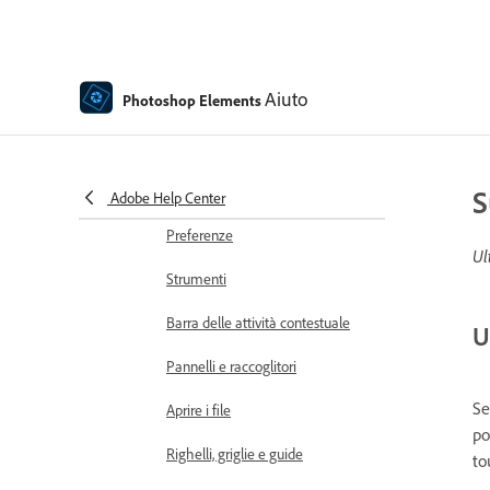
Modalità Guidata
Creazione di progetti fotografici
Aiuto
Photoshop Elements
Area e ambiente di lavoro
Informazioni sulla schermata
iniziale
Nozioni di base sull’area di lavoro
S
Adobe Help Center
Preferenze
Ul
Strumenti
Barra delle attività contestuale
U
Pannelli e raccoglitori
Se
Aprire i file
po
Righelli, griglie e guide
to